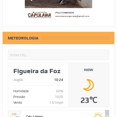
METEOROLOGIA
Figueira da Foz
NOW
Aug06
10:24
Humidade
60%
Pressão
1020
23℃
Vento
1.51mph
FRI
Céu Limpo