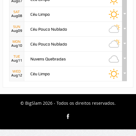
Aug07
SAT
Céu Limpo
Aug08
SUN
Céu Pouco Nublado
Aug09
MON
Céu Pouco Nublado
Aug10
TUE
Nuvens Quebradas
Aug11
WED
Céu Limpo
Aug12
© BigSlam 2026 - Todos os direitos reservados.