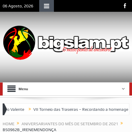
06 Agosto, 2026
Menu
 Valente
VII Torneio das Traseiras – Recordando a homenagem ao 
HOME
ANIVERSARIANTES DO MÊS DE SETEMBRO DE 2021
BS0962B_IRENEMENDONÇA