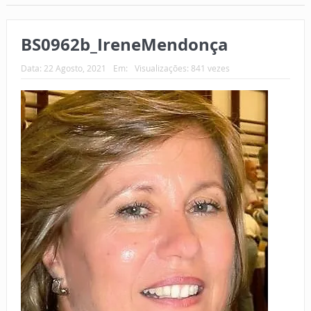
BS0962b_IreneMendonça
Data:
22 Agosto, 2021
Em:
Visualizações: 841 vezes