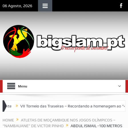
06 Agosto, 2026
Menu
te
VII Torneio das Traseiras – Recordando a homenagem ao “4 ide
mblemático da vida social de Lourenço Marques
HOME
ATLETAS DE MOÇAMBIQUE NOS JOGOS OLÍMPICOS –
“NAMBAUANE” DE VICTOR PINHO
ABDUL ISMAIL -100 METROS