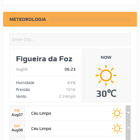
METEOROLOGIA
Figueira da Foz
NOW
Aug06
06:23
Humidade
44%
Pressão
1016
30℃
Vento
2.24mph
FRI
Céu Limpo
Aug07
SAT
Céu Limpo
Aug08