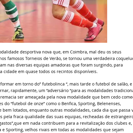
modalidade desportiva nova que, em Coimbra, mal deu os seus
 nos famosos Torneios de Verão, se tornou uma verdadeira coquelu
aram nas diversas equipas amadoras que foram surgindo, para
a cidade em quase todos os recintos disponíveis.
ormar em torno do” futebolinca “, mais tarde o futebol de salão, e
rnar, rapidamente, um “adversário “para as modalidades tradiciona
supremacia ser ameaçada pela nova modalidade que bem cedo come
es do “futebol de onze” como o Benfica, Sporting, Belenenses,
e bem lotados, enquanto outras modalidades, cada dia que passa 
s pela fraca qualidade das suas equipas, recheadas de estrangeir
gastos”,que em nada contribuem para a revitalização dos clubes e,
 e Sporting, velhos rivais em todas as modalidades que sejam