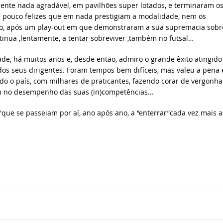
nte nada agradável, em pavilhões super lotados, e terminaram o
es pouco felizes que em nada prestigiam a modalidade, nem os
ão, após um play-out em que demonstraram a sua supremacia sobr
tinua ,lentamente, a tentar sobreviver ,também no futsal…
e, há muitos anos e, desde então, admiro o grande êxito atingido
 dos seus dirigentes. Foram tempos bem difíceis, mas valeu a pena 
odo o país, com milhares de praticantes, fazendo corar de vergonha
m no desempenho das suas (in)competências…
s”que se passeiam por aí, ano após ano, a “enterrar”cada vez mais a