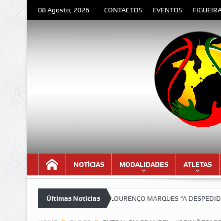
08 Agosto, 2026
CONTACTOS
EVENTOS
FIGUEIR
NOTÍCIAS
MODALIDADES
ATLETAS
ersão lindíssima!!!
Últimas Notícias
LOURENÇO MARQUES “A DESPEDIDA” – Poema de