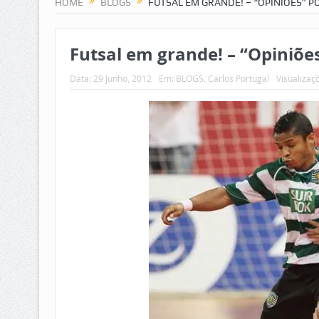
HOME
BLOGS
FUTSAL EM GRANDE! – “OPINIÕES” 
Futsal em grande! – “Opiniões
Data:
29 Junho, 2012
Em:
BLOGS
,
Carlos Portugal
Visualizaç