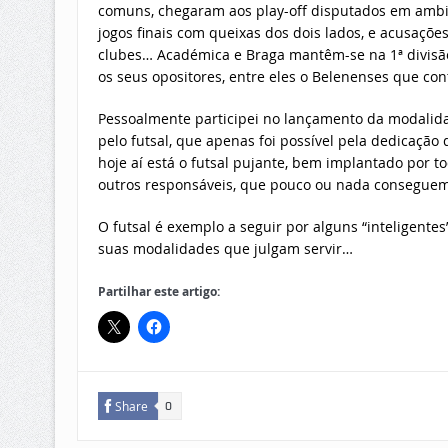
comuns, chegaram aos play-off disputados em ambie
jogos finais com queixas dos dois lados, e acusaçõ
clubes… Académica e Braga mantêm-se na 1ª divis
os seus opositores, entre eles o Belenenses que con
Pessoalmente participei no lançamento da modalidad
pelo futsal, que apenas foi possível pela dedicação
hoje aí está o futsal pujante, bem implantado por t
outros responsáveis, que pouco ou nada consegue
O futsal é exemplo a seguir por alguns “inteligente
suas modalidades que julgam servir…
Partilhar este artigo:
Share
0