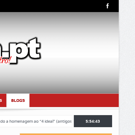
S
BLOGS
nagem ao “4 ideal” (antigos atletas “moçambicanos” do GCF da época 1
5:54:44