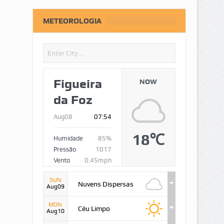
METEOROLOGIA
Figueira
NOW
da Foz
Aug08
07:54
18℃
Humidade
85%
Pressão
1017
Vento
0.45mph
SUN
Nuvens Dispersas
Aug09
MON
Céu Limpo
Aug10