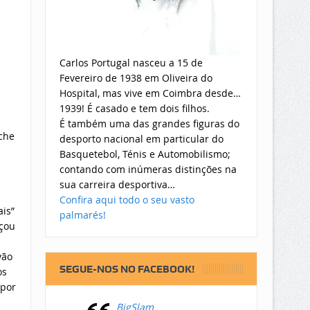
Carlos Portugal nasceu a 15 de
Fevereiro de 1938 em Oliveira do
Hospital, mas vive em Coimbra desde…
1939! É casado e tem dois filhos.
É também uma das grandes figuras do
che
desporto nacional em particular do
Basquetebol, Ténis e Automobilismo;
contando com inúmeras distinções na
sua carreira desportiva…
Confira aqui todo o seu vasto
is”
palmarés!
çou
vão
SEGUE-NOS NO FACEBOOK!
os
 por
BigSlam