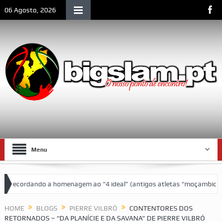
06 Agosto, 2026
Menu
o a homenagem ao “4 ideal” (antigos atletas “moçambicanos” do GCF d
HOME
BLOGS
PIERRE VILBRÓ
CONTENTORES DOS
RETORNADOS – “DA PLANÍCIE E DA SAVANA” DE PIERRE VILBRÓ