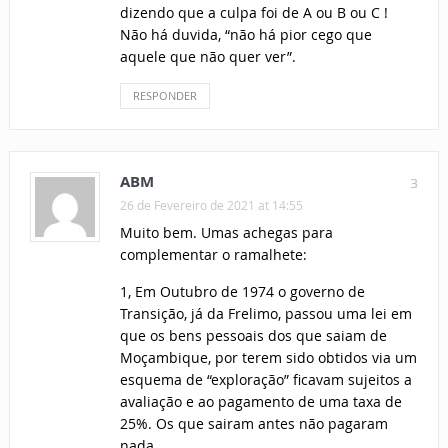
dizendo que a culpa foi de A ou B ou C !
Não há duvida, “não há pior cego que
aquele que não quer ver”.
RESPONDER
ABM
3
26 de Fevereiro de 2021 at 14:55
Muito bem. Umas achegas para
complementar o ramalhete:
1, Em Outubro de 1974 o governo de
Transição, já da Frelimo, passou uma lei em
que os bens pessoais dos que saiam de
Moçambique, por terem sido obtidos via um
esquema de “exploração” ficavam sujeitos a
avaliação e ao pagamento de uma taxa de
25%. Os que sairam antes não pagaram
nada.