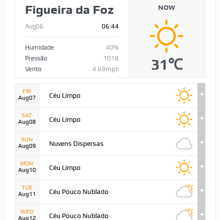
Figueira da Foz
NOW
Aug06
06:44
Humidade
40%
Pressão
1018
31℃
Vento
4.69mph
FRI
Céu Limpo
Aug07
SAT
Céu Limpo
Aug08
SUN
Nuvens Dispersas
Aug09
MON
Céu Limpo
Aug10
TUE
Céu Pouco Nublado
Aug11
WED
Céu Pouco Nublado
Aug12