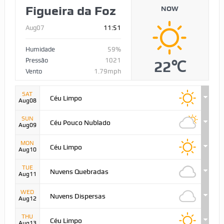
Figueira da Foz
NOW
Aug07
11:51
Humidade
59%
Pressão
1021
22℃
Vento
1.79mph
SAT
Céu Limpo
Aug08
SUN
Céu Pouco Nublado
Aug09
MON
Céu Limpo
Aug10
TUE
Nuvens Quebradas
Aug11
WED
Nuvens Dispersas
Aug12
THU
Céu Limpo
Aug13