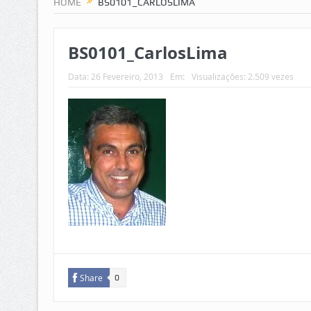
HOME
BS0101_CARLOSLIMA
BS0101_CarlosLima
Data:
26 Fevereiro, 2013
Em:
Visualizações: 2.509 vezes
Share
0