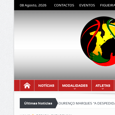
08 Agosto, 2026
CONTACTOS
EVENTOS
FIGUEIR
NOTÍCIAS
MODALIDADES
ATLETAS
a versão lindíssima!!!
Últimas Notícias
LOURENÇO MARQUES “A DESPEDIDA” – Poema