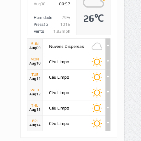
Aug08
09:57
26℃
Humidade
79%
Pressão
1016
Vento
1.83mph
SUN
Nuvens Dispersas
Aug09
MON
Céu Limpo
Aug10
TUE
Céu Limpo
Aug11
WED
Céu Limpo
Aug12
THU
Céu Limpo
Aug13
FRI
Céu Limpo
Aug14