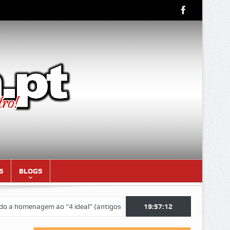
S
BLOGS
omenagem ao “4 ideal” (antigos atletas “moçambicanos” do GCF da époc
19:57:12