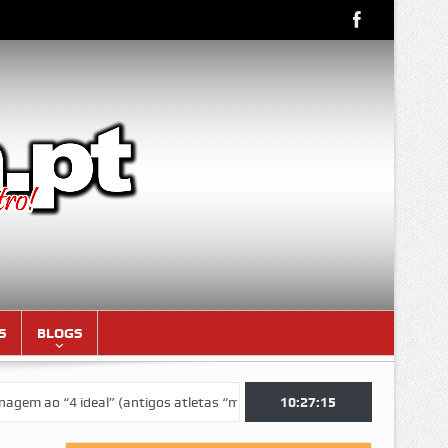
S
BLOGS
o “4 ideal” (antigos atletas “moçambicanos” do GCF da época 1976/77)
10:27:16