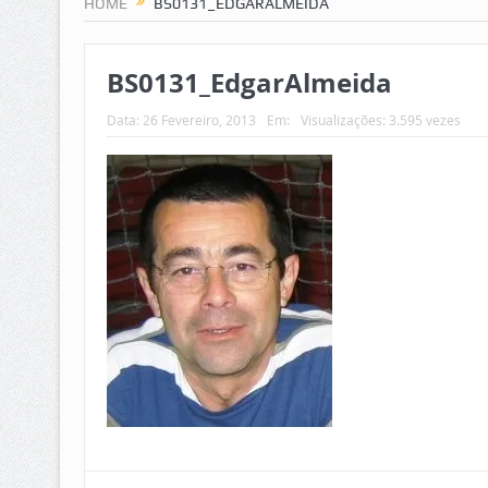
HOME
BS0131_EDGARALMEIDA
BS0131_EdgarAlmeida
Data:
26 Fevereiro, 2013
Em:
Visualizações: 3.595 vezes