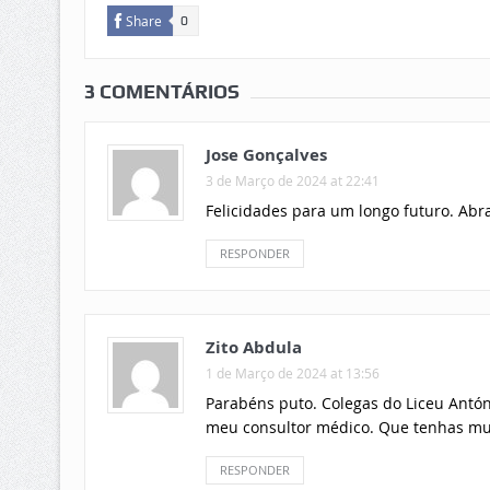
Share
0
3 COMENTÁRIOS
Jose Gonçalves
3 de Março de 2024 at 22:41
Felicidades para um longo futuro. Abr
RESPONDER
Zito Abdula
1 de Março de 2024 at 13:56
Parabéns puto. Colegas do Liceu Antón
meu consultor médico. Que tenhas muit
RESPONDER