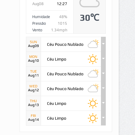
Aug08
12:27
30℃
Humidade
48%
Pressão
1015
Vento
1.34mph
SUN
Céu Pouco Nublado
Aug09
MON
Céu Limpo
Aug10
TUE
Céu Pouco Nublado
Aug11
WED
Céu Pouco Nublado
Aug12
THU
Céu Limpo
Aug13
FRI
Céu Limpo
Aug14