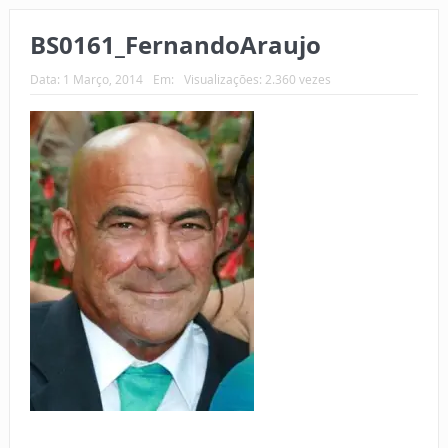
BS0161_FernandoAraujo
Data:
1 Março, 2014
Em:
Visualizações: 2.360 vezes