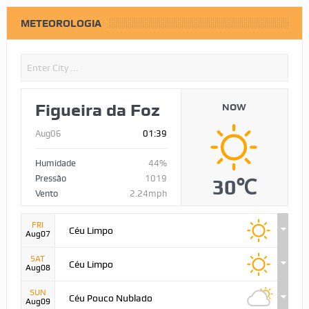
METEOROLOGIA
Figueira da Foz
NOW
Aug06
01:39
Humidade
44%
Pressão
1019
30℃
Vento
2.24mph
FRI
Céu Limpo
Aug07
SAT
Céu Limpo
Aug08
SUN
Céu Pouco Nublado
Aug09