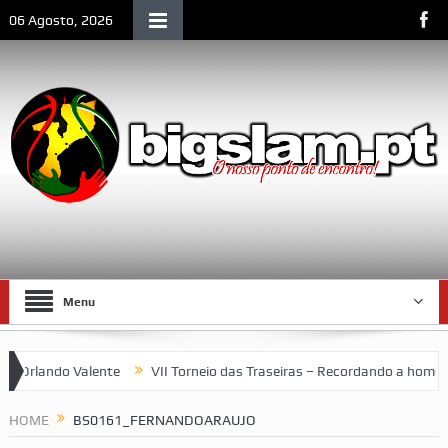
06 Agosto, 2026
Menu
rlando Valente
VII Torneio das Traseiras – Recordando a homenag
 um espaço emblemático da vida social de Lourenço Marques
HOME
BS0161_FERNANDOARAUJO