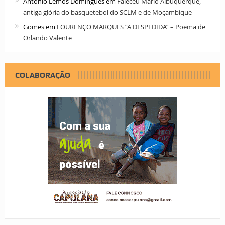
António Lemos Domingues
em
Faleceu Mário Albuquerque,
antiga glória do basquetebol do SCLM e de Moçambique
Gomes
em
LOURENÇO MARQUES “A DESPEDIDA” – Poema de
Orlando Valente
COLABORAÇÃO