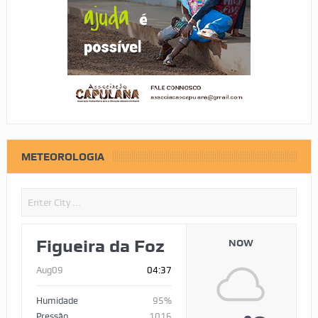
METEOROLOGIA
Figueira da Foz
NOW
Aug09
04:37
Humidade
95%
Pressão
1016