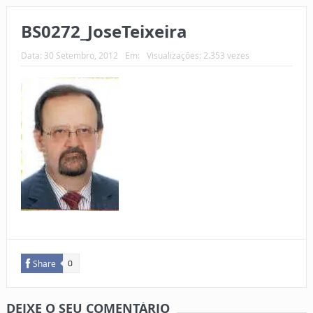
BS0272_JoseTeixeira
Data:
30 Setembro, 2012
Em:
Visualizações: 2.353 vezes
Share
0
DEIXE O SEU COMENTÁRIO