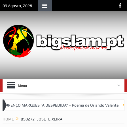
09 Agosto, 2026
Menu
URENÇO MARQUES “A DESPEDIDA” – Poema de Orlando Valente
VII
HOME
BS0272_JOSETEIXEIRA