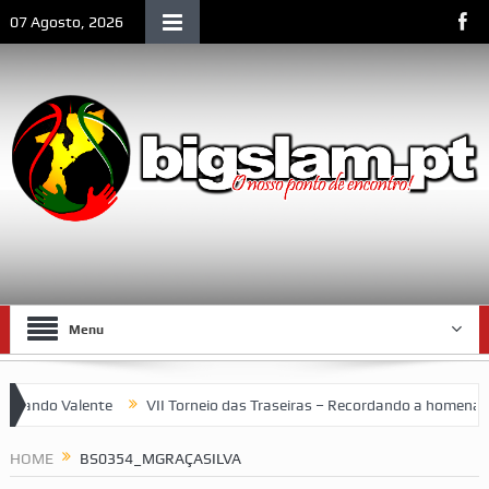
07 Agosto, 2026
Menu
ndo Valente
VII Torneio das Traseiras – Recordando a homenagem 
 espaço emblemático da vida social de Lourenço Marques
HOME
BS0354_MGRAÇASILVA