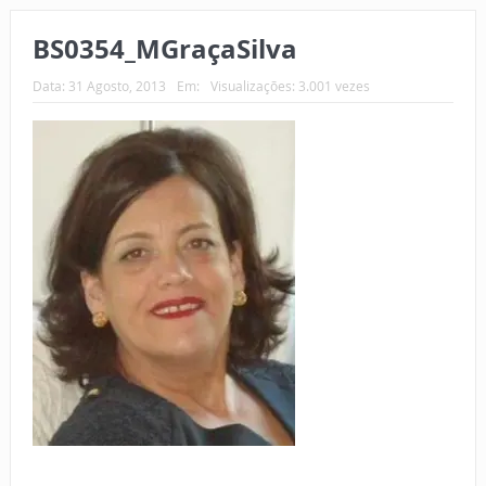
BS0354_MGraçaSilva
Data:
31 Agosto, 2013
Em:
Visualizações: 3.001 vezes