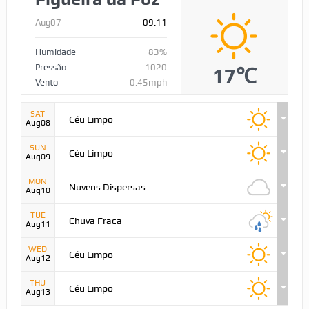
Aug07
09:11
Humidade
83%
Pressão
1020
17℃
Vento
0.45mph
SAT
Céu Limpo
Aug08
SUN
Céu Limpo
Aug09
MON
Nuvens Dispersas
Aug10
TUE
Chuva Fraca
Aug11
WED
Céu Limpo
Aug12
THU
Céu Limpo
Aug13