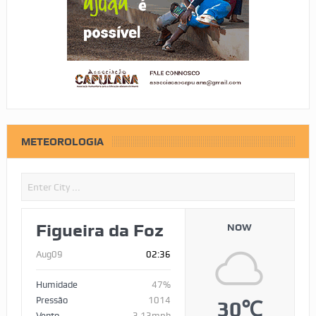
METEOROLOGIA
Figueira da Foz
NOW
Aug09
02:36
Humidade
47%
Pressão
1014
30℃
Vento
3.13mph