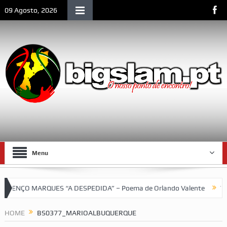
09 Agosto, 2026
Menu
NÇO MARQUES “A DESPEDIDA” – Poema de Orlando Valente
VII To
bol do SCLM e de Moçambique
HOME
BS0377_MARIOALBUQUERQUE