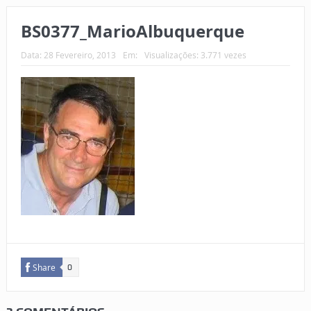
BS0377_MarioAlbuquerque
Data:
28 Fevereiro, 2013
Em:
Visualizações: 3.771 vezes
Share
0