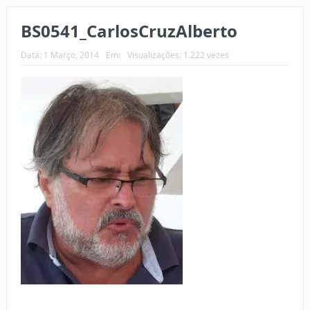
BS0541_CarlosCruzAlberto
Data:
1 Março, 2014
Em:
Visualizações: 1.222 vezes