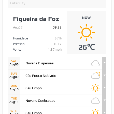
Figueira da Foz
NOW
Aug07
09:35
Humidade
57%
Pressão
1017
26℃
Vento
1.57mph
SAT
Nuvens Dispersas
Aug08
SUN
Céu Pouco Nublado
Aug09
MON
Céu Limpo
Aug10
TUE
Nuvens Quebradas
Aug11
WED
Céu Limpo