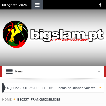
08 Agosto, 2026
Menu
NÇO MARQUES “A DESPEDIDA” – Poema de Orlando Valente
VII To
HOME
BS0557_FRANCISCOSIMOES