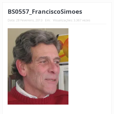
BS0557_FranciscoSimoes
Data:
28 Fevereiro, 2013
Em:
Visualizações: 3.367 vezes