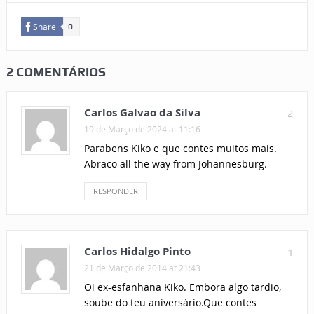
Share
0
2 COMENTÁRIOS
Carlos Galvao da Silva
2
19 de Março de 2024 at 11:16
Parabens Kiko e que contes muitos mais.
Abraco all the way from Johannesburg.
RESPONDER
Carlos Hidalgo Pinto
1
21 de Março de 2014 at 21:43
Oi ex-esfanhana Kiko. Embora algo tardio,
soube do teu aniversário.Que contes