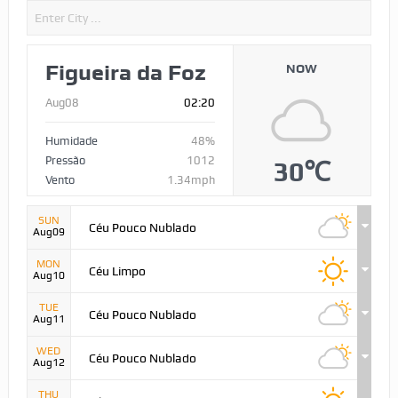
Figueira da Foz
NOW
Aug08
02:20
Humidade
48%
Pressão
1012
30℃
Vento
1.34mph
SUN
Céu Pouco Nublado
Aug09
MON
Céu Limpo
Aug10
TUE
Céu Pouco Nublado
Aug11
WED
Céu Pouco Nublado
Aug12
THU