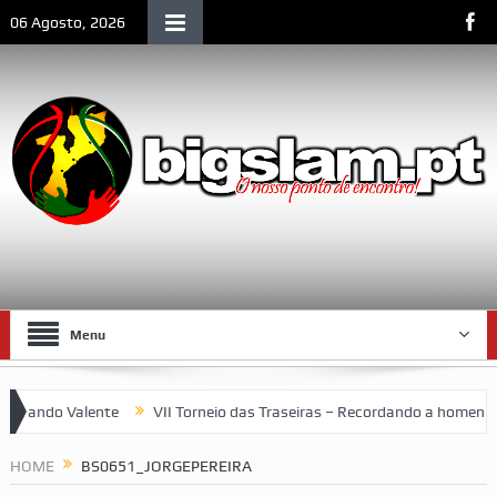
06 Agosto, 2026
Menu
ando Valente
VII Torneio das Traseiras – Recordando a homenagem
m espaço emblemático da vida social de Lourenço Marques
HOME
BS0651_JORGEPEREIRA