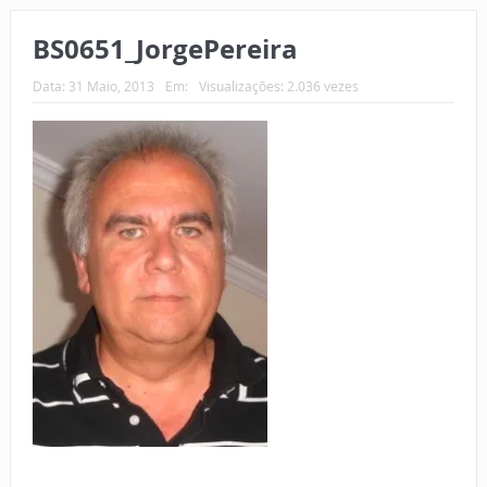
BS0651_JorgePereira
Data:
31 Maio, 2013
Em:
Visualizações: 2.036 vezes