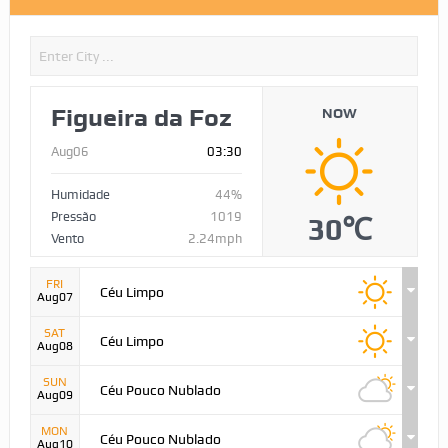
Figueira da Foz
NOW
Aug06
03:30
Humidade
44%
Pressão
1019
30℃
Vento
2.24mph
FRI
Céu Limpo
Aug07
SAT
Céu Limpo
Aug08
SUN
Céu Pouco Nublado
Aug09
MON
Céu Pouco Nublado
Aug10