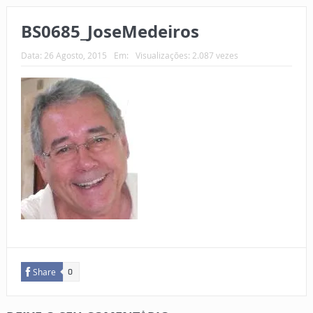
BS0685_JoseMedeiros
Data:
26 Agosto, 2015
Em:
Visualizações: 2.087 vezes
Share
0