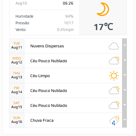
Aug10
06:26
Humidade
94%
Pressão
1017
17℃
Vento
0.45mph
TUE
Nuvens Dispersas
Aug11
WED
Céu Pouco Nublado
Aug12
THU
Céu Limpo
Aug13
FRI
Céu Pouco Nublado
Aug14
SAT
Céu Pouco Nublado
Aug15
SUN
Chuva Fraca
Aug16