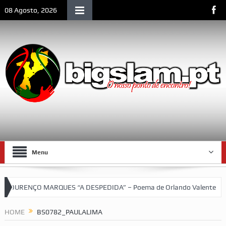
08 Agosto, 2026
Menu
OURENÇO MARQUES “A DESPEDIDA” – Poema de Orlando Valente
VI
uetebol do SCLM e de Moçambique
HOME
BS0782_PAULALIMA