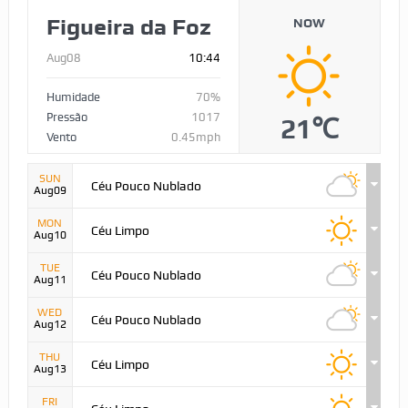
Figueira da Foz
NOW
Aug08
10:44
Humidade
70%
Pressão
1017
21℃
Vento
0.45mph
SUN
Céu Pouco Nublado
Aug09
MON
Céu Limpo
Aug10
TUE
Céu Pouco Nublado
Aug11
WED
Céu Pouco Nublado
Aug12
THU
Céu Limpo
Aug13
FRI