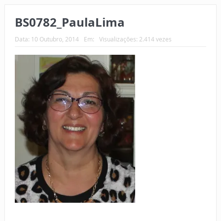
BS0782_PaulaLima
Data:
10 Outubro, 2014
Em:
Visualizações: 2.414 vezes