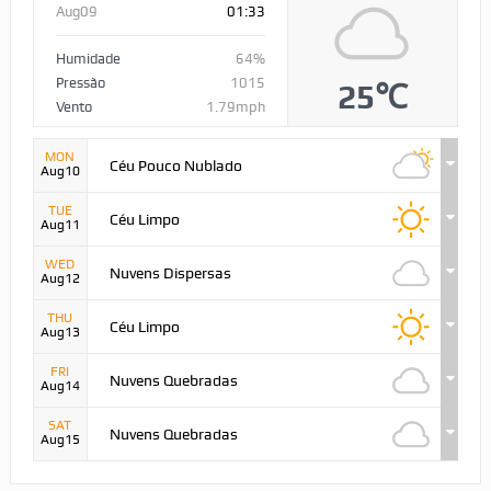
Aug09
01:33
Humidade
64%
Pressão
1015
25℃
Vento
1.79mph
MON
Céu Pouco Nublado
Aug10
TUE
Céu Limpo
Aug11
WED
Nuvens Dispersas
Aug12
THU
Céu Limpo
Aug13
FRI
Nuvens Quebradas
Aug14
SAT
Nuvens Quebradas
Aug15