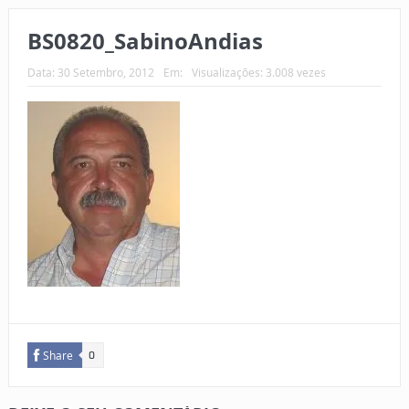
BS0820_SabinoAndias
Data:
30 Setembro, 2012
Em:
Visualizações: 3.008 vezes
Share
0