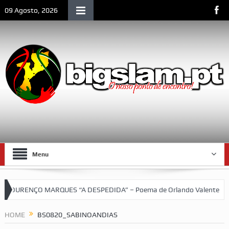
09 Agosto, 2026
Menu
OURENÇO MARQUES “A DESPEDIDA” – Poema de Orlando Valente
V
quetebol do SCLM e de Moçambique
HOME
BS0820_SABINOANDIAS