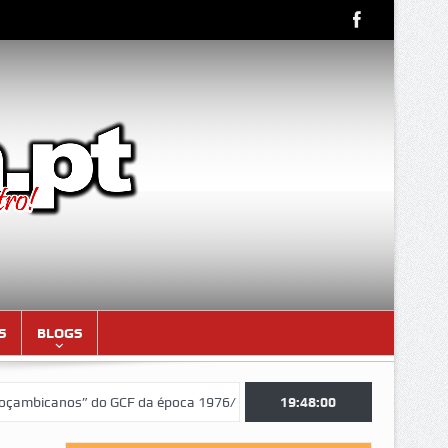
S
BLOGS
anos” do GCF da época 1976/77)
Aniversariantes do mês de AGOSTO
19:48:01