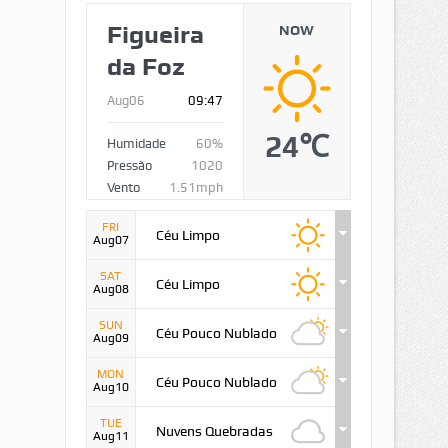
Figueira
NOW
da Foz
Aug06
09:47
24℃
Humidade
60%
Pressão
1020
Vento
1.51mph
FRI
Céu Limpo
Aug07
SAT
Céu Limpo
Aug08
SUN
Céu Pouco Nublado
Aug09
MON
Céu Pouco Nublado
Aug10
TUE
Nuvens Quebradas
Aug11