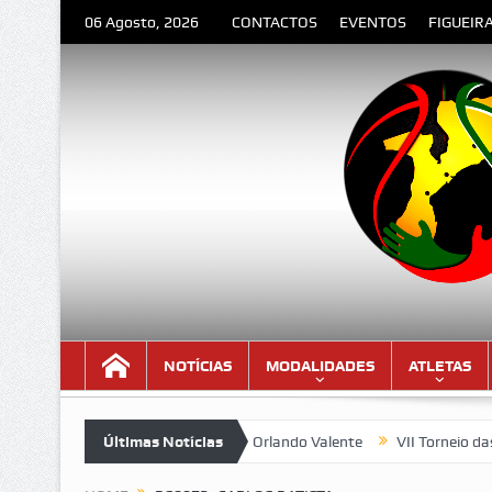
06 Agosto, 2026
CONTACTOS
EVENTOS
FIGUEIR
NOTÍCIAS
MODALIDADES
ATLETAS
DESPEDIDA” – Poema de Orlando Valente
Últimas Notícias
VII Torneio das Trasei