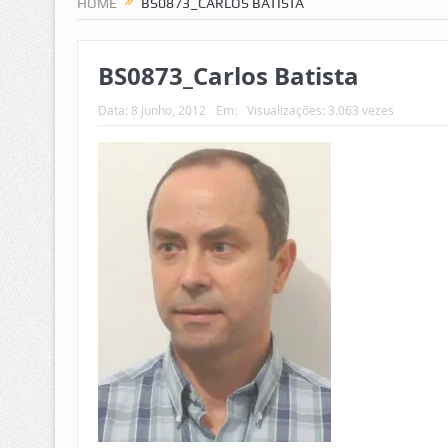
HOME
BS0873_CARLOS BATISTA
BS0873_Carlos Batista
Data:
8 Junho, 2012
Em:
Visualizações: 3.063 vezes