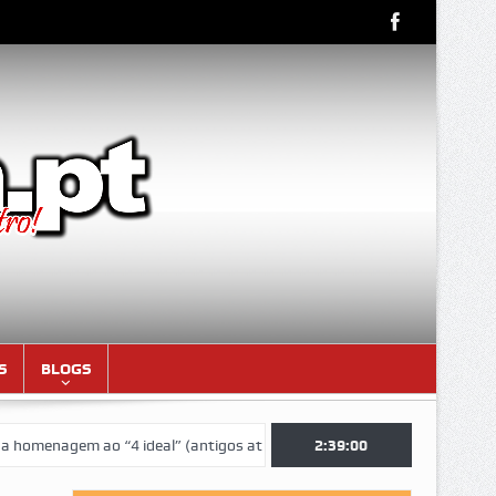
S
BLOGS
nagem ao “4 ideal” (antigos atletas “moçambicanos” do GCF da época 1
2:39:01