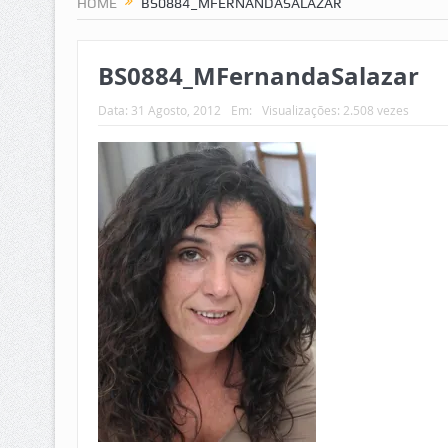
HOME
BS0884_MFERNANDASALAZAR
BS0884_MFernandaSalazar
Data:
31 Agosto, 2012
Em:
Visualizações: 2.508 vezes