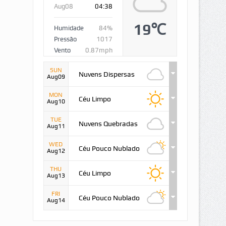
Aug08
04:38
19℃
Humidade
84%
Pressão
1017
Vento
0.87mph
SUN
Nuvens Dispersas
Aug09
MON
Céu Limpo
Aug10
TUE
Nuvens Quebradas
Aug11
WED
Céu Pouco Nublado
Aug12
THU
Céu Limpo
Aug13
FRI
Céu Pouco Nublado
Aug14