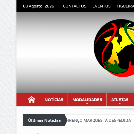
08 Agosto, 2026
CONTACTOS
EVENTOS
FIGUEIR
NOTÍCIAS
MODALIDADES
ATLETAS
ersão lindíssima!!!
Últimas Notícias
LOURENÇO MARQUES “A DESPEDIDA” – Poema d