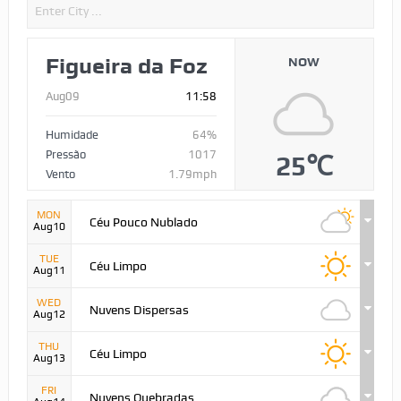
Figueira da Foz
NOW
Aug09
11:58
Humidade
64%
Pressão
1017
25℃
Vento
1.79mph
MON
Céu Pouco Nublado
Aug10
TUE
Céu Limpo
Aug11
WED
Nuvens Dispersas
Aug12
THU
Céu Limpo
Aug13
FRI
Nuvens Quebradas