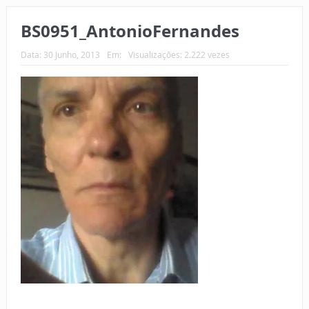
BS0951_AntonioFernandes
Data:
30 Junho, 2013
Em:
Visualizações: 2.222 vezes