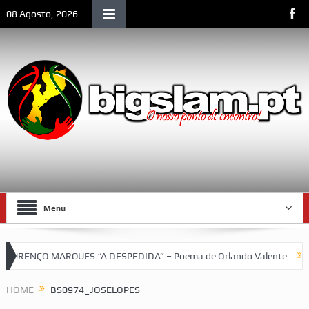
08 Agosto, 2026
Menu
RENÇO MARQUES “A DESPEDIDA” – Poema de Orlando Valente
VII
etebol do SCLM e de Moçambique
HOME
BS0974_JOSELOPES