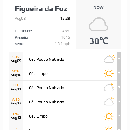
Figueira da Foz
NOW
Aug08
12:28
Humidade
48%
Pressão
1015
30℃
Vento
1.34mph
SUN
Céu Pouco Nublado
Aug09
MON
Céu Limpo
Aug10
TUE
Céu Pouco Nublado
Aug11
WED
Céu Pouco Nublado
Aug12
THU
Céu Limpo
Aug13
FRI