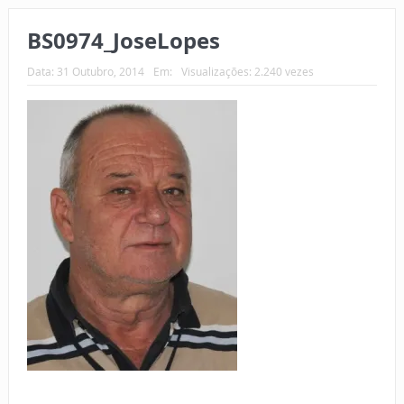
BS0974_JoseLopes
Data:
31 Outubro, 2014
Em:
Visualizações: 2.240 vezes