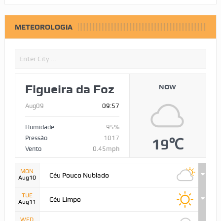
METEOROLOGIA
Figueira da Foz
NOW
Aug09
09:57
Humidade
95%
Pressão
1017
19℃
Vento
0.45mph
MON
Céu Pouco Nublado
Aug10
TUE
Céu Limpo
Aug11
WED