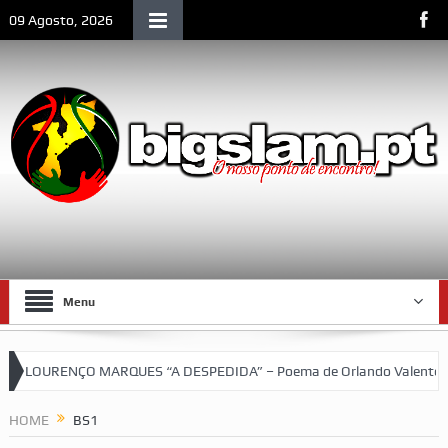
09 Agosto, 2026
Menu
LOURENÇO MARQUES “A DESPEDIDA” – Poema de Orlando Valente
asquetebol do SCLM e de Moçambique
HOME
BS1