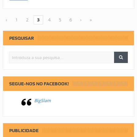
‹
1
2
3
4
5
6
›
»
PESQUISAR
SEGUE-NOS NO FACEBOOK!
BigSlam
PUBLICIDADE