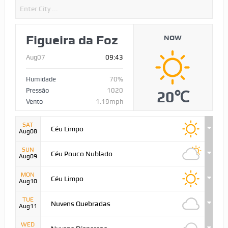
Figueira da Foz
NOW
Aug07
09:43
Humidade
70%
Pressão
1020
20℃
Vento
1.19mph
SAT
Céu Limpo
Aug08
SUN
Céu Pouco Nublado
Aug09
MON
Céu Limpo
Aug10
TUE
Nuvens Quebradas
Aug11
WED