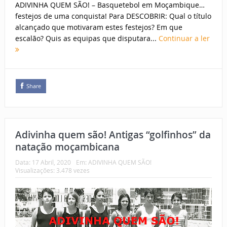
ADIVINHA QUEM SÃO! – Basquetebol em Moçambique…
festejos de uma conquista! Para DESCOBRIR: Qual o título
alcançado que motivaram estes festejos? Em que
escalão? Quis as equipas que disputara...
Continuar a ler
Share
Adivinha quem são! Antigas “golfinhos” da
natação moçambicana
Data:
17 Abril, 2020
Em:
ADIVINHA QUEM SÃO!
Visualizações: 3.478 vezes