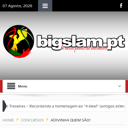
07 Agosto, 2026
Menu
eiras – Recordando a homenagem ao “4 ideal” (antigos atletas “moçamb
HOME
CONCURSOS
ADIVINHA QUEM SÃO!