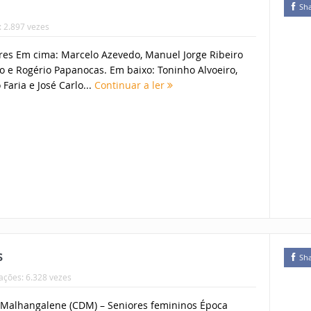
Sh
: 2.897 vezes
ores Em cima: Marcelo Azevedo, Manuel Jorge Ribeiro
iro e Rogério Papanocas. Em baixo: Toninho Alvoeiro,
Faria e José Carlo...
Continuar a ler
s
Sh
zações: 6.328 vezes
 Malhangalene (CDM) – Seniores femininos Época