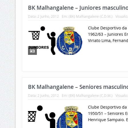
BK Malhangalene – Juniores masculin
Data:
2 Junho, 2012
Em:
(BK) Malhangalene (C.D.M.)
Visuali
Clube Desportivo da
1962/63 – Juniores E
Viriato Lima, Fernan
BK Malhangalene – Seniores masculin
Data:
2 Junho, 2012
Em:
(BK) Malhangalene (C.D.M.)
Visuali
Clube Desportivo da
1950/51 – Seniores Em
Henrique Sampaio. E