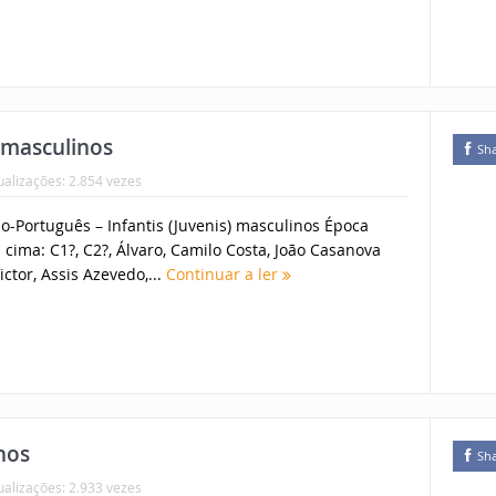
) masculinos
Sh
ualizações: 2.854 vezes
o-Português – Infantis (Juvenis) masculinos Época
 cima: C1?, C2?, Álvaro, Camilo Costa, João Casanova
ctor, Assis Azevedo,...
Continuar a ler
nos
Sh
ualizações: 2.933 vezes