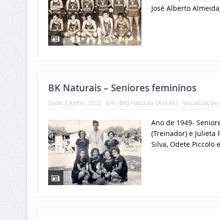
José Alberto Almeida,
BK Naturais – Seniores femininos
Data:
2 Junho, 2012
Em:
(BK) Naturais (A.N.M.)
Visualizações
Ano de 1949- Seniore
(Treinador) e Julieta
Silva, Odete Piccolo 