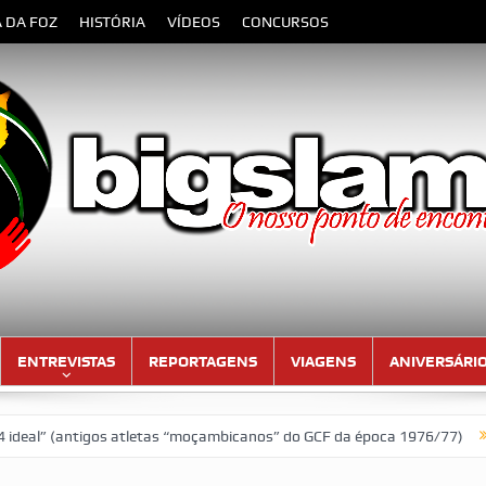
A DA FOZ
HISTÓRIA
VÍDEOS
CONCURSOS
ENTREVISTAS
REPORTAGENS
VIAGENS
ANIVERSÁRI
(antigos atletas “moçambicanos” do GCF da época 1976/77)
Anivers