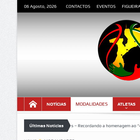
06 Agosto, 2026
CONTACTOS
EVENTOS
FIGUEIR
MODALIDADES
NOTÍCIAS
ATLETAS
VII Torneio das Traseiras – Recordando a homenagem ao “4 ideal” 
Últimas Notícias