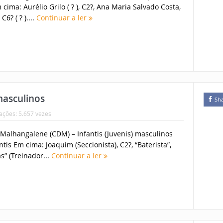
 cima: Aurélio Grilo ( ? ), C2?, Ana Maria Salvado Costa,
6? ( ? )....
Continuar a ler
masculinos
Sh
zações: 5.657 vezes
Malhangalene (CDM) – Infantis (Juvenis) masculinos
tis Em cima: Joaquim (Seccionista), C2?, “Baterista”,
” (Treinador...
Continuar a ler