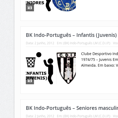
BK Indo-Português – Infantis (Juvenis
Data:
2 Junho, 2012
Em:
(BK) Indo-Português LM (C.D.I.P.)
Vis
Clube Desportivo Ind
1974/75 – Juvenis Em
Almeida. Em baixo: Vi
BK Indo-Português – Seniores masculi
Data:
2 Junho, 2012
Em:
(BK) Indo-Português LM (C.D.I.P.)
Vis