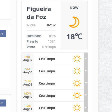
Figueira
NOW
da Foz
Aug06
02:32
are
18℃
Humidade
81%
Pressão
1021
Vento
0.91mph
FRI
Céu Limpo
Aug07
SAT
Céu Limpo
Aug08
SUN
Céu Limpo
Aug09
MON
Céu Limpo
Aug10
are
TUE
Céu Limpo
Aug11