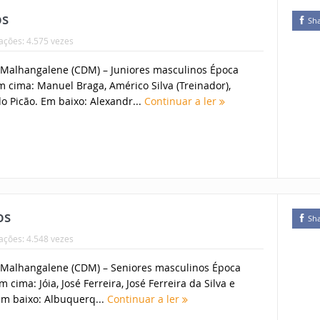
os
Sh
zações: 4.575 vezes
 Malhangalene (CDM) – Juniores masculinos Época
m cima: Manuel Braga, Américo Silva (Treinador),
do Picão. Em baixo: Alexandr...
Continuar a ler
os
Sh
zações: 4.548 vezes
 Malhangalene (CDM) – Seniores masculinos Época
 cima: Jóia, José Ferreira, José Ferreira da Silva e
m baixo: Albuquerq...
Continuar a ler