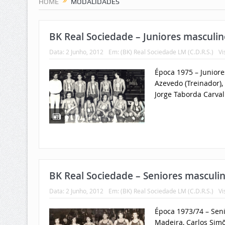
HOME
MODALIDADES
BK Real Sociedade – Juniores masculin
Data:
2 Junho, 2012
Em:
(BK) Real Sociedade LM (C.D.R.S.)
Vi
Época 1975 – Junior
Azevedo (Treinador), 
Jorge Taborda Carvalh
BK Real Sociedade – Seniores masculi
Data:
2 Junho, 2012
Em:
(BK) Real Sociedade LM (C.D.R.S.)
Vi
Época 1973/74 – Seni
Madeira, Carlos Simõ