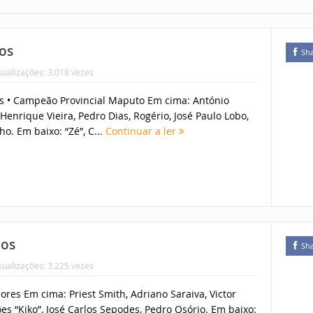
os
Sh
sualizações: 3.018 vezes
es • Campeão Provincial Maputo Em cima: António
Henrique Vieira, Pedro Dias, Rogério, José Paulo Lobo,
o. Em baixo: “Zé”, C...
Continuar a ler
nos
Sh
sualizações: 3.225 vezes
ores Em cima: Priest Smith, Adriano Saraiva, Victor
es “Kiko”, José Carlos Sepodes, Pedro Osório. Em baixo: