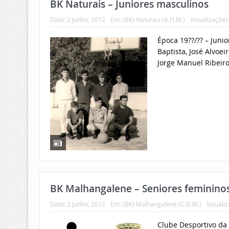
BK Naturais – Juniores masculinos
Data:
2 Junho, 2012
Em:
(BK) Naturais (A.N.M.)
Visualizações
Época 19??/?? – Juni
Baptista, José Alvoe
Jorge Manuel Ribeiro 
BK Malhangalene – Seniores feminino
Data:
2 Junho, 2012
Em:
(BK) Malhangalene (C.D.M.)
Visuali
Clube Desportivo da