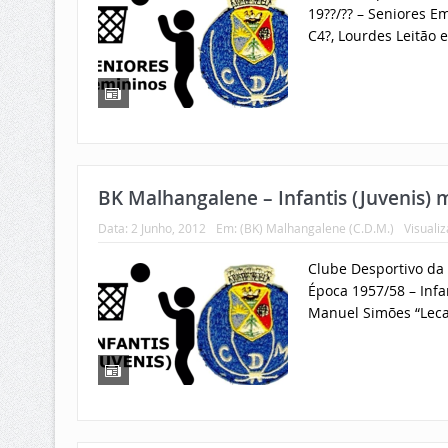
19??/?? – Seniores Em
C4?, Lourdes Leitão e C
BK Malhangalene – Infantis (Juvenis) 
Data:
2 Junho, 2012
Em:
(BK) Malhangalene (C.D.M.)
Visuali
Clube Desportivo da 
Época 1957/58 – Infan
Manuel Simões “Lecas