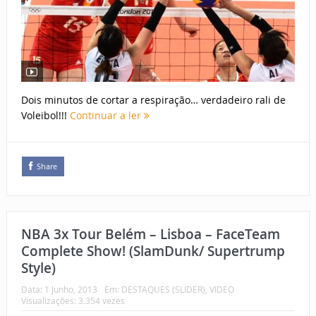
Dois minutos de cortar a respiração… verdadeiro rali de
Voleibol!!!
Continuar a ler
Share
NBA 3x Tour Belém – Lisboa – FaceTeam
Complete Show! (SlamDunk/ Supertrump
Style)
Data:
1 Junho, 2013
Em:
DESTAQUES (SLIDER)
,
VIDEO
Visualizações: 3.354 vezes