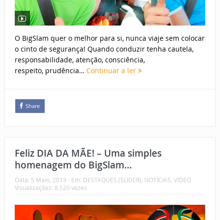
O BigSlam quer o melhor para si, nunca viaje sem colocar
o cinto de segurança! Quando conduzir tenha cautela,
responsabilidade, atenção, consciência,
respeito, prudência…
Continuar a ler
Share
Feliz DIA DA MÃE! – Uma simples
homenagem do BigSlam…
Data:
5 Maio, 2013
Em:
DESTAQUES (SLIDER)
,
NOTÍCIAS
,
VIDEO
Visualizações: 8.520 vezes