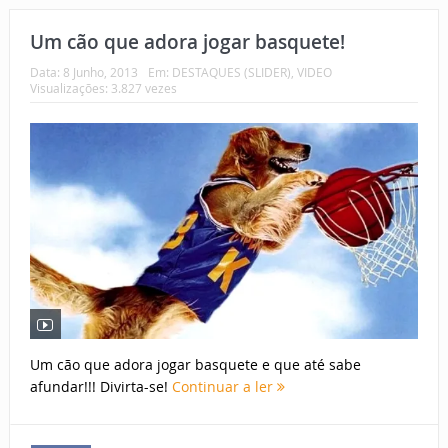
Um cão que adora jogar basquete!
Data:
8 Junho, 2013
Em:
DESTAQUES (SLIDER)
,
VIDEO
Visualizações: 3.827 vezes
Um cão que adora jogar basquete e que até sabe
afundar!!! Divirta-se!
Continuar a ler