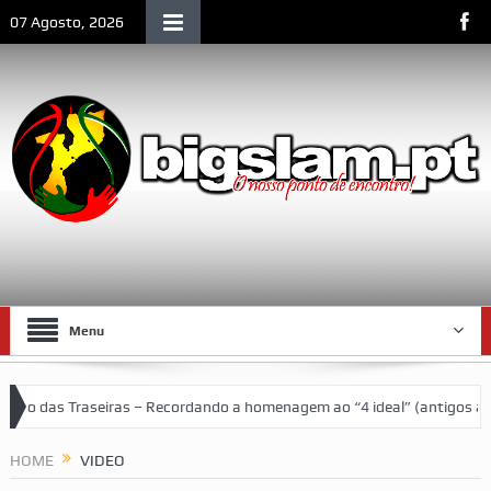
07 Agosto, 2026
Menu
Traseiras – Recordando a homenagem ao “4 ideal” (antigos atletas “mo
al de Lourenço Marques
HOME
VIDEO