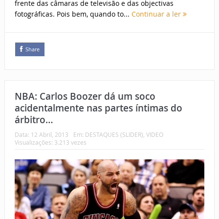
frente das câmaras de televisão e das objectivas
fotográficas. Pois bem, quando to...
Continuar a ler
Share
NBA: Carlos Boozer dá um soco
acidentalmente nas partes íntimas do
árbitro…
Data:
12 Abril, 2013
Em:
DESTAQUES (SLIDER)
,
VIDEO
Visualizações: 3.213 vezes