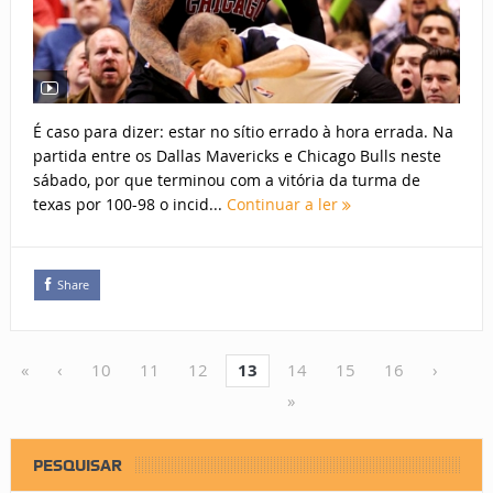
É caso para dizer: estar no sítio errado à hora errada. Na
partida entre os Dallas Mavericks e Chicago Bulls neste
sábado, por que terminou com a vitória da turma de
texas por 100-98 o incid...
Continuar a ler
Share
«
‹
10
11
12
13
14
15
16
›
»
PESQUISAR