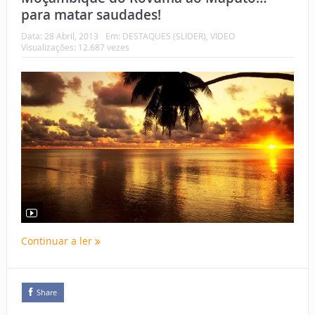
para matar saudades!
Data:
28 Abril, 2013
Em:
DESTAQUES (SLIDER)
,
VIDEO
Visualizações: 12.687 vezes
Continuar a ler
Share