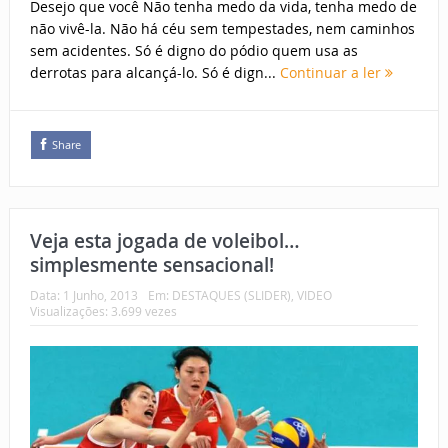
Desejo que você Não tenha medo da vida, tenha medo de
não vivê-la. Não há céu sem tempestades, nem caminhos
sem acidentes. Só é digno do pódio quem usa as
derrotas para alcançá-lo. Só é dign...
Continuar a ler
Share
Veja esta jogada de voleibol…
simplesmente sensacional!
Data:
1 Junho, 2013
Em:
DESTAQUES (SLIDER)
,
VIDEO
Visualizações: 3.699 vezes