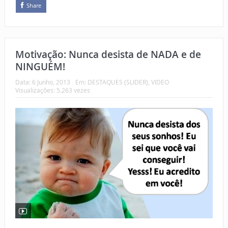
Share
Motivação: Nunca desista de NADA e de
NINGUÉM!
Data:
6 Junho, 2013
Em:
DESTAQUES (SLIDER)
,
VIDEO
Visualizações: 5.263 vezes