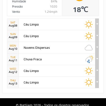
Humidade
84%
Pressão
1020
18℃
Vento
1.24mph
SAT
Céu Limpo
Aug08
SUN
Céu Limpo
Aug09
MON
Nuvens Dispersas
Aug10
TUE
Chuva Fraca
Aug11
WED
Céu Limpo
Aug12
THU
Céu Limpo
Aug13
© BigSlam 2026 - Todos os direitos reservados.