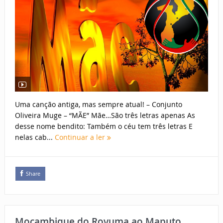
Uma canção antiga, mas sempre atual! – Conjunto
Oliveira Muge – “MÃE” Mãe…São três letras apenas As
desse nome bendito: Também o céu tem três letras E
nelas cab...
Continuar a ler
Share
Moçambique do Rovuma ao Maputo…