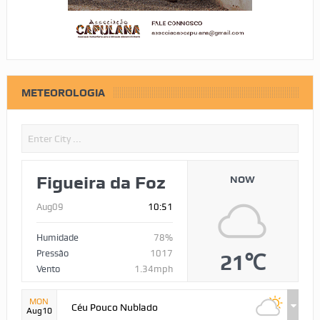
METEOROLOGIA
Figueira da Foz
NOW
Aug09
10:51
Humidade
78%
Pressão
1017
21℃
Vento
1.34mph
MON
Céu Pouco Nublado
Aug10