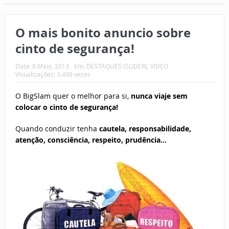
O mais bonito anuncio sobre
cinto de segurança!
Data:
8 Maio, 2013
Em:
DESTAQUES (SLIDER)
,
VIDEO
Visualizações: 3.499 vezes
O BigSlam quer o melhor para si,
nunca viaje sem
colocar o cinto de segurança!
Quando conduzir tenha
cautela, responsabilidade,
atenção, consciência, respeito, prudência…