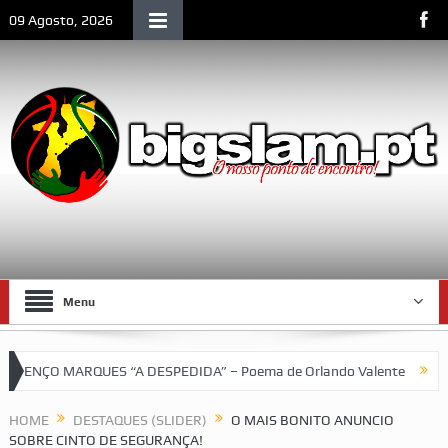
09 Agosto, 2026
Menu
ENÇO MARQUES “A DESPEDIDA” – Poema de Orlando Valente
VII T
ebol do SCLM e de Moçambique
HOME
DESTAQUES (SLIDER)
O MAIS BONITO ANUNCIO
SOBRE CINTO DE SEGURANÇA!