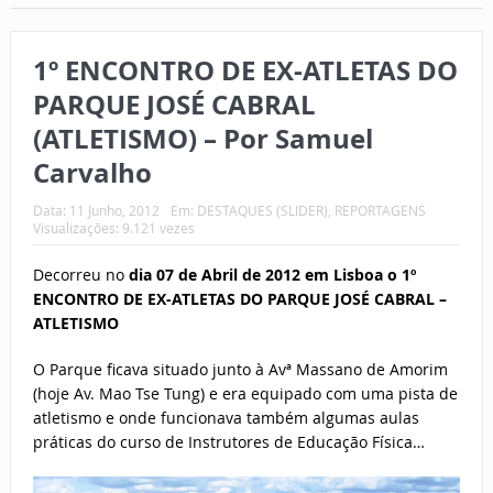
1º ENCONTRO DE EX-ATLETAS DO
PARQUE JOSÉ CABRAL
(ATLETISMO) – Por Samuel
Carvalho
Data:
11 Junho, 2012
Em:
DESTAQUES (SLIDER)
,
REPORTAGENS
Visualizações: 9.121 vezes
Decorreu no
dia 07 de Abril de 2012 em Lisboa o 1º
ENCONTRO DE EX-ATLETAS DO PARQUE JOSÉ CABRAL –
ATLETISMO
O Parque ficava situado junto à Avª Massano de Amorim
(hoje Av. Mao Tse Tung) e era equipado com uma pista de
atletismo e onde funcionava também algumas aulas
práticas do curso de Instrutores de Educação Física…