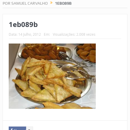
POR SAMUEL CARVALHO
1EB089B
1eb089b
Data:
14 Julho, 2012
Em:
Visualizações: 2.008 vezes