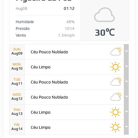
Aug08
01:12
Humidade
48%
Pressão
1014
30℃
Vento
1.34mph
SUN
Céu Pouco Nublado
Aug09
MON
Céu Limpo
Aug10
TUE
Céu Pouco Nublado
Aug11
WED
Céu Pouco Nublado
Aug12
THU
Céu Limpo
Aug13
FRI
Céu Limpo
Aug14