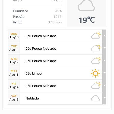
Aug09
08:55
Humidade
95%
Pressão
1016
19℃
Vento
0.45mph
MON
Céu Pouco Nublado
Aug10
TUE
Céu Pouco Nublado
Aug11
WED
Céu Pouco Nublado
Aug12
THU
Céu Limpo
Aug13
FRI
Céu Pouco Nublado
Aug14
SAT
Nublado
Aug15