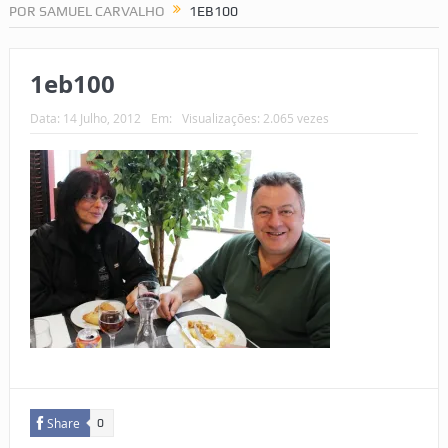
POR SAMUEL CARVALHO
1EB100
1eb100
Data:
14 Julho, 2012
Em:
Visualizações: 2.065 vezes
Share
0