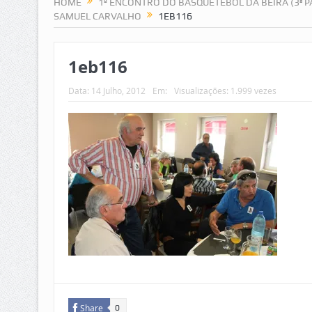
HOME
1º ENCONTRO DO BASQUETEBOL DA BEIRA (3ª 
SAMUEL CARVALHO
1EB116
1eb116
Data:
14 Julho, 2012
Em:
Visualizações: 1.999 vezes
Share
0