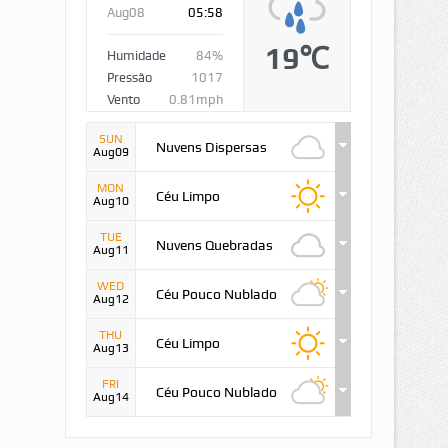
Aug08
05:58
19℃
Humidade
84%
Pressão
1017
Vento
0.81mph
SUN
Nuvens Dispersas
Aug09
MON
Céu Limpo
Aug10
TUE
Nuvens Quebradas
Aug11
WED
Céu Pouco Nublado
Aug12
THU
Céu Limpo
Aug13
FRI
Céu Pouco Nublado
Aug14