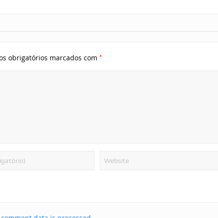
*
s obrigatórios marcados com
 comment data is processed.