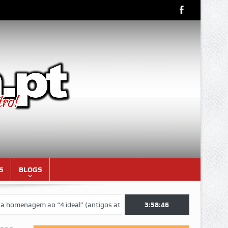
S
BLOGS
nagem ao “4 ideal” (antigos atletas “moçambicanos” do GCF da época 1
3:58:47