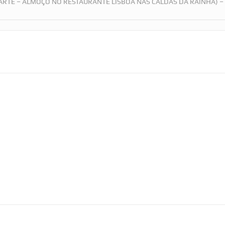
PARTE – ALMOÇO NO RESTAURANTE LISBOA NAS CALDAS DA RAINHA) –