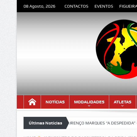
08 Agosto, 2026
CONTACTOS
EVENTOS
FIGUEIR
NOTÍCIAS
MODALIDADES
ATLETAS
ersão lindíssima!!!
Últimas Notícias
LOURENÇO MARQUES “A DESPEDIDA” – Poema de