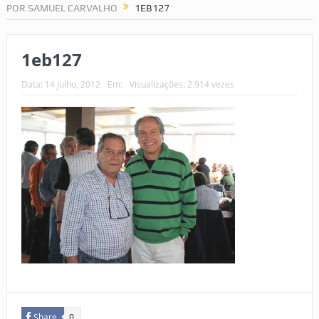
POR SAMUEL CARVALHO
1EB127
1eb127
Data:
14 Julho, 2012
Em:
Visualizações: 2.914 vezes
Share
0