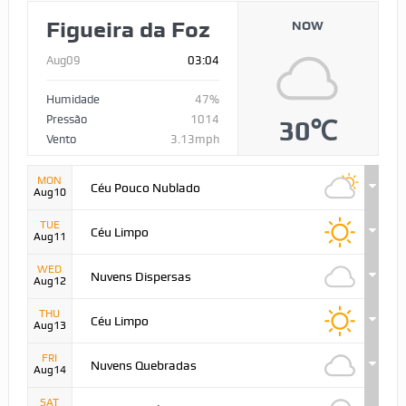
Figueira da Foz
NOW
Aug09
03:04
Humidade
47%
Pressão
1014
30℃
Vento
3.13mph
MON
Céu Pouco Nublado
Aug10
TUE
Céu Limpo
Aug11
WED
Nuvens Dispersas
Aug12
THU
Céu Limpo
Aug13
FRI
Nuvens Quebradas
Aug14
SAT