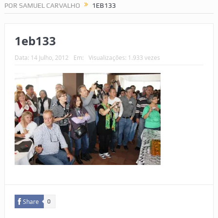
POR SAMUEL CARVALHO
1EB133
1eb133
Data:
14 Julho, 2012
Em:
Visualizações: 1.933 vezes
Share
0