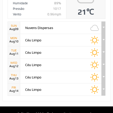
Humidade
89%
Pressão
1017
21℃
Vento
0.96mph
SUN
Nuvens Dispersas
Aug09
MON
Céu Limpo
Aug10
TUE
Céu Limpo
Aug11
WED
Céu Limpo
Aug12
THU
Céu Limpo
Aug13
FRI
Céu Limpo
Aug14