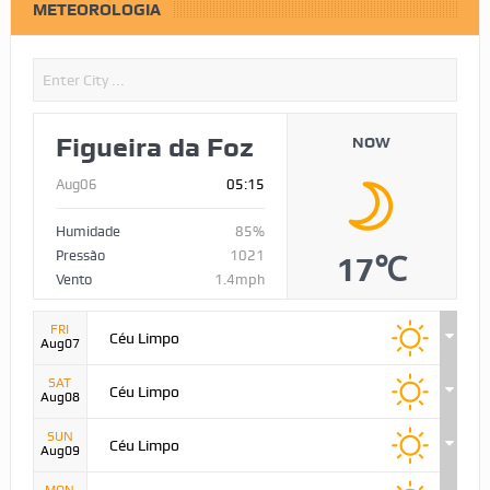
METEOROLOGIA
Figueira da Foz
NOW
Aug06
05:15
Humidade
85%
Pressão
1021
17℃
Vento
1.4mph
FRI
Céu Limpo
Aug07
SAT
Céu Limpo
Aug08
SUN
Céu Limpo
Aug09
MON