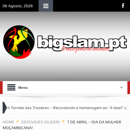
06 Agosto, 2026
Menu
I Torneio das Traseiras – Recordando a homenagem ao “4 ideal” (antig
o da vida social de Lourenço Marques
HOME
DESTAQUES (SLIDER)
7 DE ABRIL – DIA DA MULHER
MOÇAMBICANA!