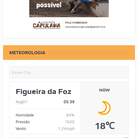
METEOROLOGIA
Figueira da Foz
NOW
Aug07
05:39
Humidade
84%
Pressão
1020
18℃
Vento
1.24mph