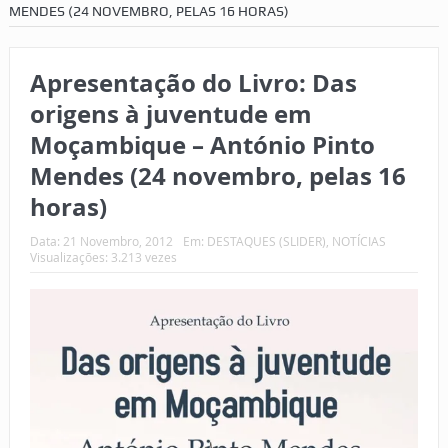
MENDES (24 NOVEMBRO, PELAS 16 HORAS)
Apresentação do Livro: Das
origens à juventude em
Moçambique – António Pinto
Mendes (24 novembro, pelas 16
horas)
Data:
21 Novembro, 2012
Em:
DESTAQUES (SLIDER)
,
NOTÍCIAS
Visualizações: 3.213 vezes