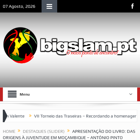
07 Agosto, 2026
Menu
Valente
VII Torneio das Traseiras – Recordando a homenagem ao “
aço emblemático da vida social de Lourenço Marques
HOME
DESTAQUES (SLIDER)
APRESENTAÇÃO DO LIVRO: DAS
ORIGENS À JUVENTUDE EM MOÇAMBIQUE – ANTÓNIO PINTO