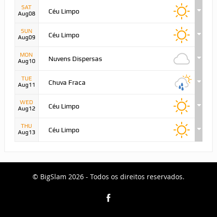
SAT
Céu Limpo
Aug08
SUN
Céu Limpo
Aug09
MON
Nuvens Dispersas
Aug10
TUE
Chuva Fraca
Aug11
WED
Céu Limpo
Aug12
THU
Céu Limpo
Aug13
© BigSlam 2026 - Todos os direitos reservados.