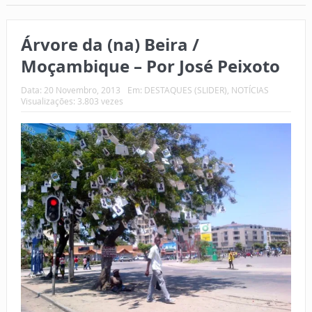
Árvore da (na) Beira /
Moçambique – Por José Peixoto
Data:
20 Novembro, 2013
Em:
DESTAQUES (SLIDER)
,
NOTÍCIAS
Visualizações: 3.803 vezes