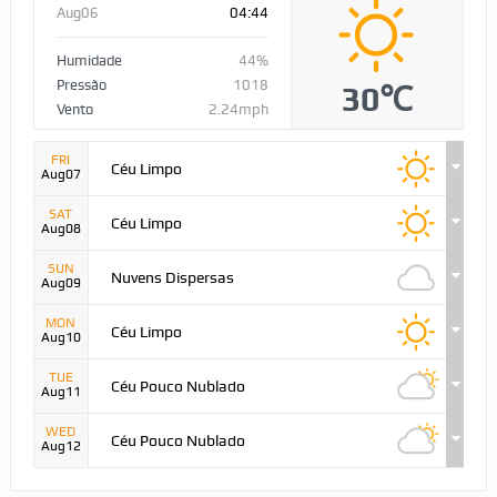
Aug06
04:44
Humidade
44%
Pressão
1018
30℃
Vento
2.24mph
FRI
Céu Limpo
Aug07
SAT
Céu Limpo
Aug08
SUN
Nuvens Dispersas
Aug09
MON
Céu Limpo
Aug10
TUE
Céu Pouco Nublado
Aug11
WED
Céu Pouco Nublado
Aug12