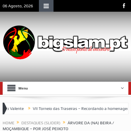
06 Agosto, 2026
Menu
 Valente
VII Torneio das Traseiras – Recordando a homenagem ao 
paço emblemático da vida social de Lourenço Marques
HOME
DESTAQUES (SLIDER)
ÁRVORE DA (NA) BEIRA /
MOÇAMBIQUE – POR JOSÉ PEIXOTO