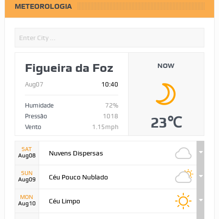
METEOROLOGIA
Figueira da Foz
NOW
Aug07
10:40
Humidade
72%
Pressão
1018
23℃
Vento
1.15mph
SAT
Nuvens Dispersas
Aug08
SUN
Céu Pouco Nublado
Aug09
MON
Céu Limpo
Aug10