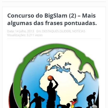
Concurso do BigSlam (2) – Mais
algumas das frases pontuadas.
Data:
14 Julho, 2013
Em:
DESTAQUES (SLIDER)
,
NOTÍCIAS
Visualizações: 3.211 vezes