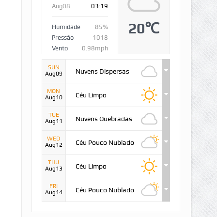
Aug08
03:19
20℃
Humidade
85%
Pressão
1018
Vento
0.98mph
SUN
Nuvens Dispersas
Aug09
MON
Céu Limpo
Aug10
TUE
Nuvens Quebradas
Aug11
WED
Céu Pouco Nublado
Aug12
THU
Céu Limpo
Aug13
FRI
Céu Pouco Nublado
Aug14