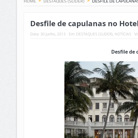
HOME
DESTAQUES (SLIDER)
DESFILE DE CAPULANA
Desfile de capulanas no Hote
Data:
30 Junho, 2013
Em:
DESTAQUES (SLIDER)
,
NOTÍCIAS
Vi
Desfile de