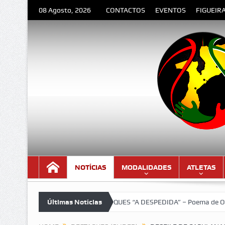
08 Agosto, 2026
CONTACTOS
EVENTOS
FIGUEIR
NOTÍCIAS
MODALIDADES
ATLETAS
LOURENÇO MARQUES “A DESPEDIDA” – Poema de Orlando Valente
Últimas Notícias