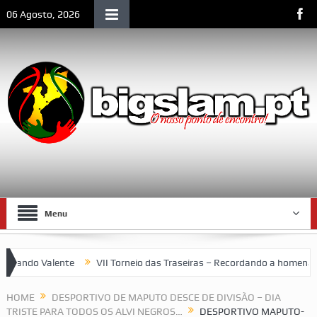
06 Agosto, 2026
Menu
ando Valente
VII Torneio das Traseiras – Recordando a homenagem
HOME
DESPORTIVO DE MAPUTO DESCE DE DIVISÃO – DIA
TRISTE PARA TODOS OS ALVI NEGROS…
DESPORTIVO MAPUTO-