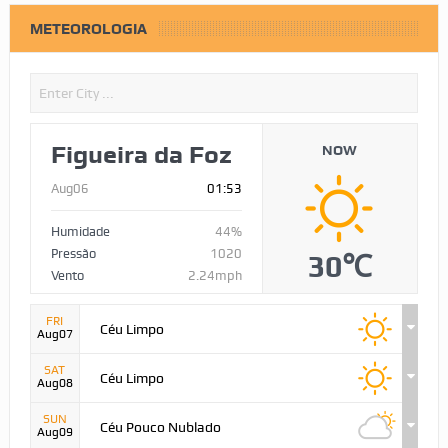
METEOROLOGIA
Figueira da Foz
NOW
Aug06
01:53
Humidade
44%
Pressão
1020
30℃
Vento
2.24mph
FRI
Céu Limpo
Aug07
SAT
Céu Limpo
Aug08
SUN
Céu Pouco Nublado
Aug09