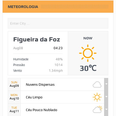
METEOROLOGIA
Figueira da Foz
NOW
Aug08
04:23
Humidade
48%
Pressão
1014
30℃
Vento
1.34mph
SUN
Nuvens Dispersas
Aug09
MON
Céu Limpo
Aug10
TUE
Céu Pouco Nublado
Aug11