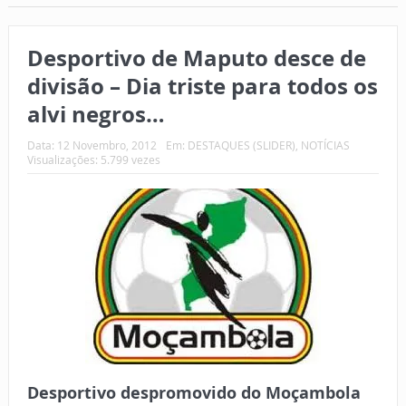
Desportivo de Maputo desce de
divisão – Dia triste para todos os
alvi negros…
Data:
12 Novembro, 2012
Em:
DESTAQUES (SLIDER)
,
NOTÍCIAS
Visualizações: 5.799 vezes
Desportivo despromovido do Moçambola