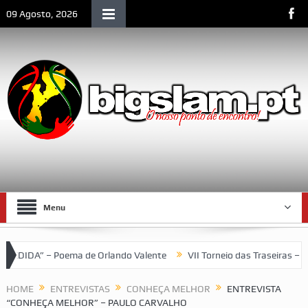
09 Agosto, 2026
Menu
Orlando Valente
VII Torneio das Traseiras – Recordando a homena
HOME
ENTREVISTAS
CONHEÇA MELHOR
ENTREVISTA
“CONHEÇA MELHOR” – PAULO CARVALHO