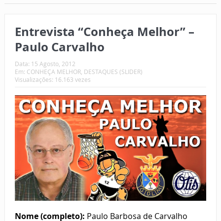
Entrevista “Conheça Melhor” –
Paulo Carvalho
Data:
15 Agosto, 2012
Em:
CONHEÇA MELHOR
,
DESTAQUES (SLIDER)
Visualizações: 16.163 vezes
Nome (completo):
Paulo Barbosa de Carvalho