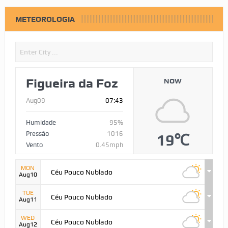
METEOROLOGIA
Figueira da Foz
NOW
Aug09
07:43
Humidade
95%
Pressão
1016
19℃
Vento
0.45mph
MON
Céu Pouco Nublado
Aug10
TUE
Céu Pouco Nublado
Aug11
WED
Céu Pouco Nublado
Aug12