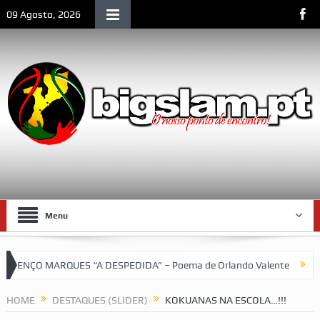
09 Agosto, 2026
Menu
ENÇO MARQUES “A DESPEDIDA” – Poema de Orlando Valente
VII T
HOME
DESTAQUES (SLIDER)
KOKUANAS NA ESCOLA…!!!