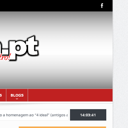
S
BLOGS
enagem ao “4 ideal” (antigos atletas “moçambicanos” do GCF da época
14:03:42