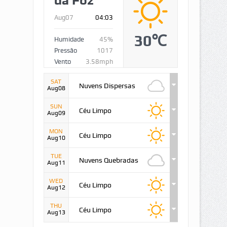
da Foz
Aug07
04:03
30℃
Humidade
45%
Pressão
1017
Vento
3.58mph
SAT
Nuvens Dispersas
Aug08
SUN
Céu Limpo
Aug09
MON
Céu Limpo
Aug10
TUE
Nuvens Quebradas
Aug11
WED
Céu Limpo
Aug12
THU
Céu Limpo
Aug13