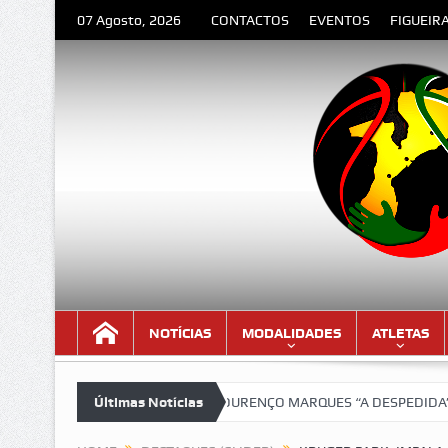
07 Agosto, 2026
CONTACTOS
EVENTOS
FIGUEIR
NOTÍCIAS
MODALIDADES
ATLETAS
 versão lindíssima!!!
Últimas Notícias
LOURENÇO MARQUES “A DESPEDIDA” – Poema 