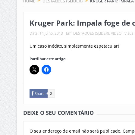
HOME
DESTAQUES (SLIDER)
KRUGER PARK: IMPALA
Kruger Park: Impala foge de c
Data:
14 Julho, 2013
Em:
DESTAQUES (SLIDER)
,
VIDEO
Visual
Um caso inédito, simplesmente espetacular!
Partilhar este artigo:
Share
0
DEIXE O SEU COMENTÁRIO
O seu endereço de email não será publicado.
Campo