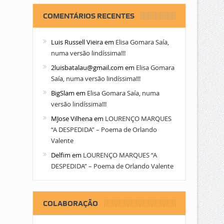
COMENTÁRIOS RECENTES
Luis Russell Vieira
em
Elisa Gomara Saía,
numa versão lindíssima!!!
2luisbatalau@gmail.com
em
Elisa Gomara
Saía, numa versão lindíssima!!!
BigSlam
em
Elisa Gomara Saía, numa
versão lindíssima!!!
MJose Vilhena
em
LOURENÇO MARQUES
“A DESPEDIDA” – Poema de Orlando
Valente
Delfim
em
LOURENÇO MARQUES “A
DESPEDIDA” – Poema de Orlando Valente
COLABORAÇÃO