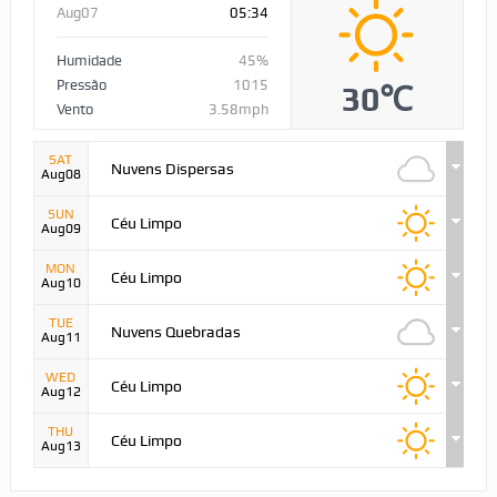
Aug07
05:34
Humidade
45%
Pressão
1015
30℃
Vento
3.58mph
SAT
Nuvens Dispersas
Aug08
SUN
Céu Limpo
Aug09
MON
Céu Limpo
Aug10
TUE
Nuvens Quebradas
Aug11
WED
Céu Limpo
Aug12
THU
Céu Limpo
Aug13