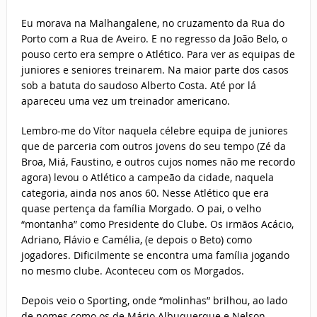
Eu morava na Malhangalene, no cruzamento da Rua do
Porto com a Rua de Aveiro. E no regresso da João Belo, o
pouso certo era sempre o Atlético. Para ver as equipas de
juniores e seniores treinarem. Na maior parte dos casos
sob a batuta do saudoso Alberto Costa. Até por lá
apareceu uma vez um treinador americano.
Lembro-me do Vítor naquela célebre equipa de juniores
que de parceria com outros jovens do seu tempo (Zé da
Broa, Miá, Faustino, e outros cujos nomes não me recordo
agora) levou o Atlético a campeão da cidade, naquela
categoria, ainda nos anos 60. Nesse Atlético que era
quase pertença da família Morgado. O pai, o velho
“montanha” como Presidente do Clube. Os irmãos Acácio,
Adriano, Flávio e Camélia, (e depois o Beto) como
jogadores. Dificilmente se encontra uma família jogando
no mesmo clube. Aconteceu com os Morgados.
Depois veio o Sporting, onde “molinhas” brilhou, ao lado
de nomes como os de Mário Albuquerque e Nelson