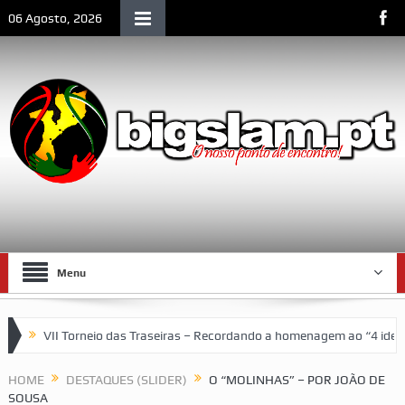
06 Agosto, 2026
Menu
I Torneio das Traseiras – Recordando a homenagem ao “4 ideal” (antig
HOME
DESTAQUES (SLIDER)
O “MOLINHAS” – POR JOÃO DE
SOUSA