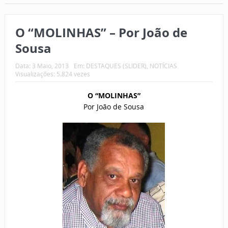
O “MOLINHAS” – Por João de
Sousa
Data:
3 Maio, 2013
Em:
DESTAQUES (SLIDER)
,
NOTÍCIAS
Visualizações: 5.824 vezes
O “MOLINHAS”
Por João de Sousa