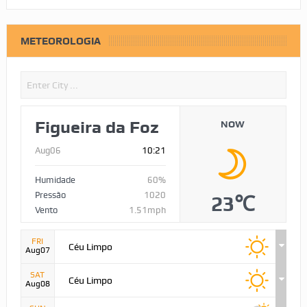
METEOROLOGIA
Figueira da Foz
NOW
Aug06
10:21
Humidade
60%
Pressão
1020
23℃
Vento
1.51mph
FRI
Céu Limpo
Aug07
SAT
Céu Limpo
Aug08