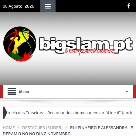
06 Agosto, 2026
Menu
Traseiras – Recordando a homenagem ao “4 ideal” (antigos atletas “mo
al de Lourenço Marques
HOME
DESTAQUES (SLIDER)
RUI PINHEIRO E ALESSANDRA LE
DERAM O NÓ NO DIA 2 NOVEMBRO…