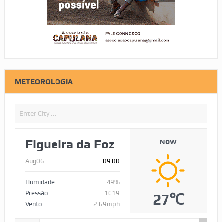
METEOROLOGIA
Figueira da Foz
NOW
Aug06
09:00
Humidade
49%
Pressão
1019
27℃
Vento
2.69mph