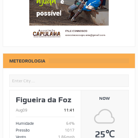
METEOROLOGIA
Figueira da Foz
NOW
Aug09
11:41
Humidade
64%
Pressão
1017
25℃
Vento
1.86mph