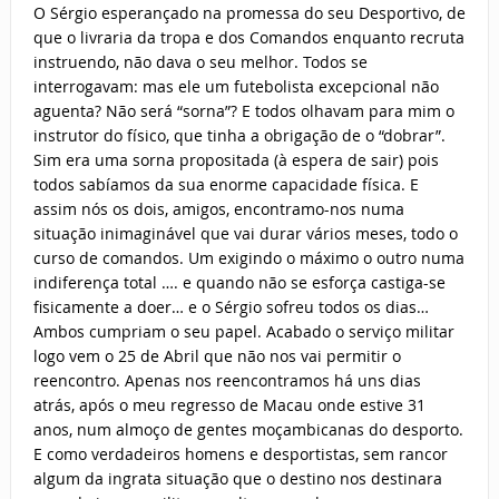
O Sérgio esperançado na promessa do seu Desportivo, de
que o livraria da tropa e dos Comandos enquanto recruta
instruendo, não dava o seu melhor. Todos se
interrogavam: mas ele um futebolista excepcional não
aguenta? Não será “sorna”? E todos olhavam para mim o
instrutor do físico, que tinha a obrigação de o “dobrar”.
Sim era uma sorna propositada (à espera de sair) pois
todos sabíamos da sua enorme capacidade física. E
assim nós os dois, amigos, encontramo-nos numa
situação inimaginável que vai durar vários meses, todo o
curso de comandos. Um exigindo o máximo o outro numa
indiferença total …. e quando não se esforça castiga-se
fisicamente a doer… e o Sérgio sofreu todos os dias…
Ambos cumpriam o seu papel. Acabado o serviço militar
logo vem o 25 de Abril que não nos vai permitir o
reencontro. Apenas nos reencontramos há uns dias
atrás, após o meu regresso de Macau onde estive 31
anos, num almoço de gentes moçambicanas do desporto.
E como verdadeiros homens e desportistas, sem rancor
algum da ingrata situação que o destino nos destinara