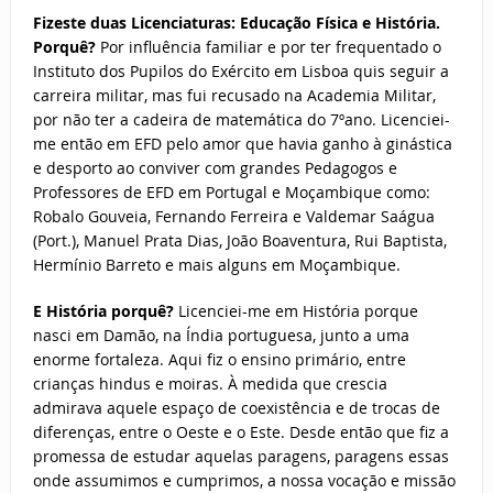
Fizeste duas Licenciaturas: Educação Física e História.
Porquê?
Por influência familiar e por ter frequentado o
Instituto dos Pupilos do Exército em Lisboa quis seguir a
carreira militar, mas fui recusado na Academia Militar,
por não ter a cadeira de matemática do 7ºano. Licenciei-
me então em EFD pelo amor que havia ganho à ginástica
e desporto ao conviver com grandes Pedagogos e
Professores de EFD em Portugal e Moçambique como:
Robalo Gouveia, Fernando Ferreira e Valdemar Saágua
(Port.), Manuel Prata Dias, João Boaventura, Rui Baptista,
Hermínio Barreto e mais alguns em Moçambique.
E História porquê?
Licenciei-me em História porque
nasci em Damão, na Índia portuguesa, junto a uma
enorme fortaleza. Aqui fiz o ensino primário, entre
crianças hindus e moiras. À medida que crescia
admirava aquele espaço de coexistência e de trocas de
diferenças, entre o Oeste e o Este. Desde então que fiz a
promessa de estudar aquelas paragens, paragens essas
onde assumimos e cumprimos, a nossa vocação e missão