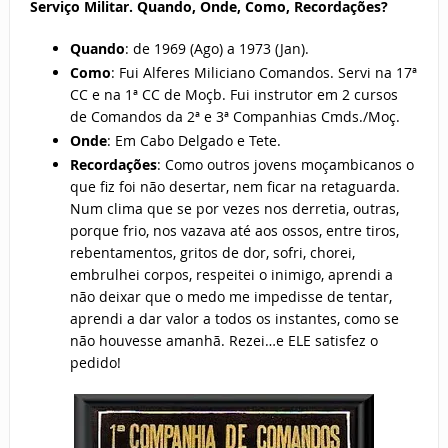
Serviço Militar. Quando, Onde, Como, Recordações?
Quando
: de 1969 (Ago) a 1973 (Jan).
Como
: Fui Alferes Miliciano Comandos. Servi na 17ª
CC e na 1ª CC de Moçb. Fui instrutor em 2 cursos
de Comandos da 2ª e 3ª Companhias Cmds./Moç.
Onde
: Em Cabo Delgado e Tete.
Recordações
: Como outros jovens moçambicanos o
que fiz foi não desertar, nem ficar na retaguarda.
Num clima que se por vezes nos derretia, outras,
porque frio, nos vazava até aos ossos, entre tiros,
rebentamentos, gritos de dor, sofri, chorei,
embrulhei corpos, respeitei o inimigo, aprendi a
não deixar que o medo me impedisse de tentar,
aprendi a dar valor a todos os instantes, como se
não houvesse amanhã. Rezei…e ELE satisfez o
pedido!