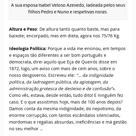
A sua esposa Isabel Veloso Azevedo, ladeada pelos seus
filhos Pedro e Nuno e respetivas noras.
Altura e Peso
: De altura tanto quanto baste, mas para
baixote; encorpado, mas em dieta, agora nos 75/76 Kg.
Ideologia Política:
Porque a vida me ensinou, em tempos
e espaços tão diferentes a ser bom português e
democrata, direi aquilo que Eça de Queirós disse em
1872, logo, um aviso com mais de cem anos, sobre o
nosso desgoverno. Escreveu ele:
“… da indignidade
política, da ladroagem pública, da agiotagem, da
administração grotesca de desleixo e de confusão”».
Como vês, estava, desde então, tudo dito! E ninguém fez
caso. E o que assistimos hoje, mais de 100 anos depois?
Damos conta da mesma indignidade, do nepotismo, da
enorme corrupção, com tantos escândalos silenciados,
mordomias e regalias absurdas, ineficiências e má gestão
no seu melhor …