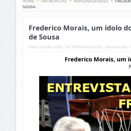
HOME
ENTREVISTAS
PERSONALIDADES
FREDER
SOUSA
Frederico Morais, um ídolo 
de Sousa
Data:
29 Junho, 2020
Em:
PERSONALIDADES
Visualizações: 
Frederico Morais, um 