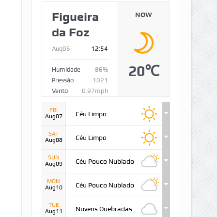
Figueira
NOW
da Foz
Aug06
12:54
20℃
Humidade
86%
Pressão
1021
Vento
0.97mph
FRI
Céu Limpo
Aug07
SAT
Céu Limpo
Aug08
SUN
Céu Pouco Nublado
Aug09
MON
Céu Pouco Nublado
Aug10
TUE
Nuvens Quebradas
Aug11