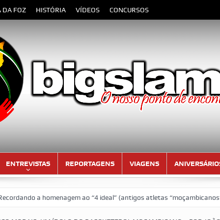
A DA FOZ
HISTÓRIA
VÍDEOS
CONCURSOS
ENTREVISTAS
REPORTAGENS
VIAGENS
ANIVERSÁRIO
omenagem ao “4 ideal” (antigos atletas “moçambicanos” do GCF da époc