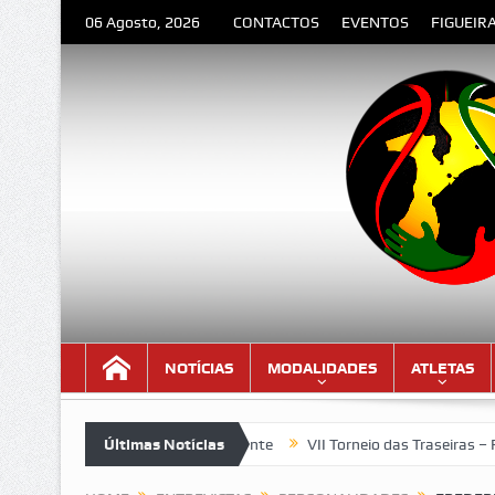
06 Agosto, 2026
CONTACTOS
EVENTOS
FIGUEIR
NOTÍCIAS
MODALIDADES
ATLETAS
 de Orlando Valente
Últimas Notícias
VII Torneio das Traseiras – Recordando a h