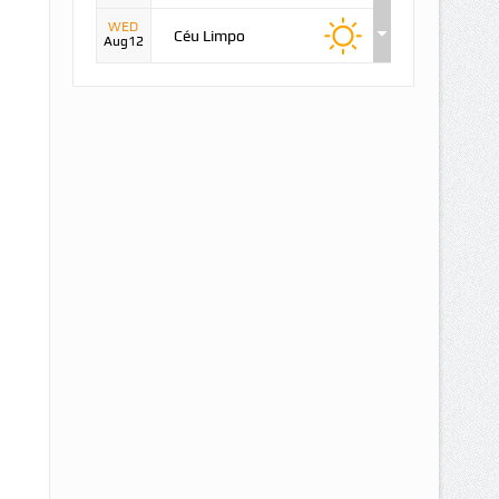
WED
Céu Limpo
Aug12