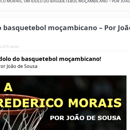
ICO MORAIS, UM ÍDOLO DO BASQUETEBOL MOÇAMBICANO – POR JOÃO
do basquetebol moçambicano – Por Joã
12.070 vezes
ídolo do basquetebol moçambicano!
Por João de Sousa