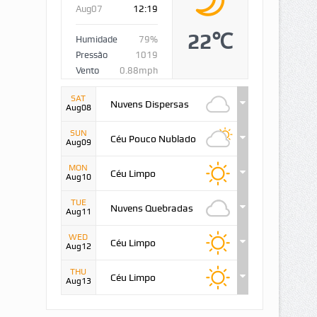
Aug07
12:19
22℃
Humidade
79%
Pressão
1019
Vento
0.88mph
SAT
Nuvens Dispersas
Aug08
SUN
Céu Pouco Nublado
Aug09
MON
Céu Limpo
Aug10
TUE
Nuvens Quebradas
Aug11
WED
Céu Limpo
Aug12
THU
Céu Limpo
Aug13