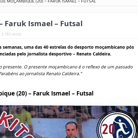
 DE MOÇAMBIQUE (20) – FARUK ISMAEL – FUTSAL
– Faruk Ismael – Futsal
: 3.783 vezes
 as semanas, uma das 40 estrelas do desporto moçambicano pós
nciadas pelo jornalista desportivo – Renato Caldeira.
 o presente. O presente moçambicano é o reflexo de um passado
rabéns ao jornalista Renato Caldeira.”
que (20) – Faruk Ismael – Futsal