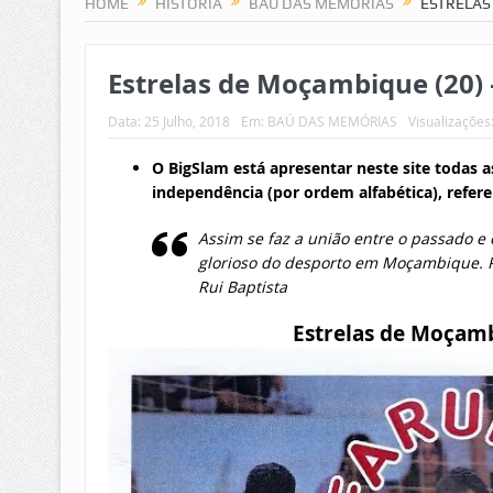
HOME
HISTÓRIA
BAÚ DAS MEMÓRIAS
ESTRELAS
Estrelas de Moçambique (20) 
Data:
25 Julho, 2018
Em:
BAÚ DAS MEMÓRIAS
Visualizações
O BigSlam está apresentar neste site todas
independência (por ordem alfabética), refere
Assim se faz a união entre o passado e
glorioso do desporto em Moçambique. Pa
Rui Baptista
Estrelas de Moçambi