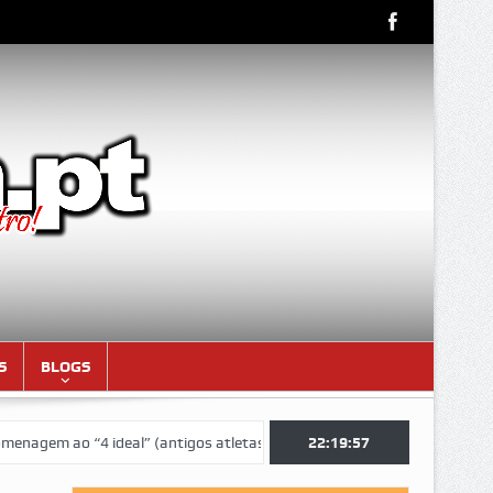
S
BLOGS
 “4 ideal” (antigos atletas “moçambicanos” do GCF da época 1976/77)
22:19:59