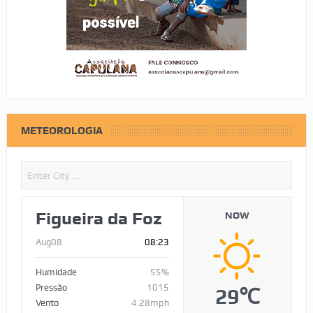
METEOROLOGIA
Figueira da Foz
NOW
Aug08
08:23
Humidade
55%
Pressão
1015
29℃
Vento
4.28mph