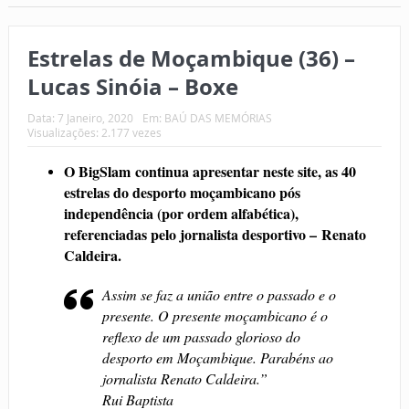
Estrelas de Moçambique (36) –
Lucas Sinóia – Boxe
Data:
7 Janeiro, 2020
Em:
BAÚ DAS MEMÓRIAS
Visualizações: 2.177 vezes
O BigSlam continua apresentar neste site, as 40
estrelas do desporto moçambicano pós
independência (por ordem alfabética),
referenciadas pelo jornalista desportivo – Renato
Caldeira.
Assim se faz a união entre o passado e o
presente. O presente moçambicano é o
reflexo de um passado glorioso do
desporto em Moçambique. Parabéns ao
jornalista Renato Caldeira.”
Rui Baptista