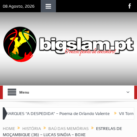
08 Agosto, 2026
Menu
QUES “A DESPEDIDA” – Poema de Orlando Valente
VII Torneio d
HOME
HISTÓRIA
BAÚ DAS MEMÓRIAS
ESTRELAS DE
MOÇAMBIQUE (36) – LUCAS SINÓIA – BOXE